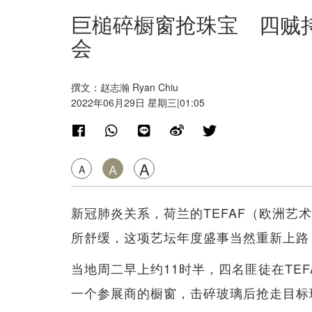
巨槌碎橱窗抢珠宝 四贼持
会
撰文：赵志瀚 Ryan Chiu
2022年06月29日 星期三|01:05
A
A
A
新冠肺炎关系，荷兰的TEFAF（欧洲艺
所舒缓，这项艺坛年度盛事当然重新上路
当地周二早上约11时半，四名匪徒在TE
一个参展商的橱窗，击碎玻璃后抢走目标