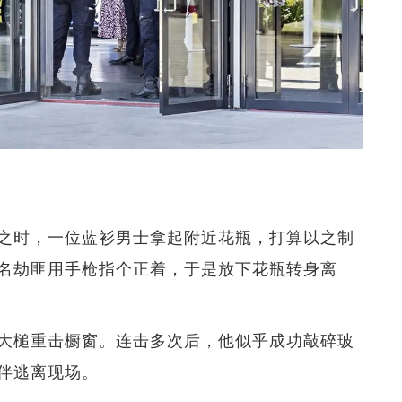
之时，一位蓝衫男士拿起附近花瓶，打算以之制
名劫匪用手枪指个正着，于是放下花瓶转身离
大槌重击橱窗。连击多次后，他似乎成功敲碎玻
伴逃离现场。