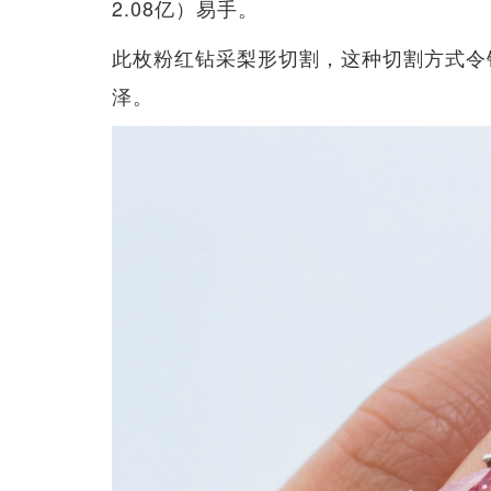
2.08亿）易手。
此枚粉红钻采梨形切割，这种切割方式令
泽。