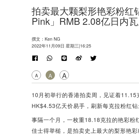
拍卖最大颗梨形艳彩粉红钻 18
Pink」RMB 2.08亿日内
撰文：Ken NG
2022年11月09日 星期三|16:25
A
A
A
10月初举行的香港拍卖周，见证着11.
HK$4.53亿天价易手，刷新每克拉粉红钻
事隔一个月，一枚重18.18克拉的艳彩粉红钻「
佳士得举槌，是拍卖史上最大的梨形艳彩粉红