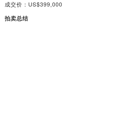
成交价：US$399,000
拍卖总结
拍卖行：纽约佳士得
专场：芝加哥艺术博物馆珍藏中国瓷器及工艺精品
拍卖日期：2019/9/12
拍品数目：84
成交：84
未成交：0
成交率：100%
成交总额：US$5,004,250