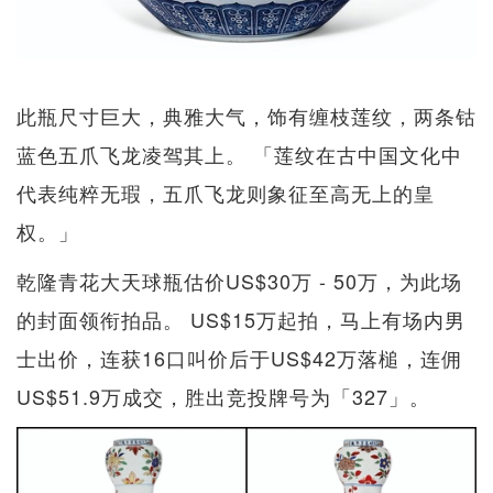
此瓶尺寸巨大，典雅大气，饰有缠枝莲纹，两条钴
蓝色五爪飞龙凌驾其上。 「莲纹在古中国文化中
代表纯粹无瑕，五爪飞龙则象征至高无上的皇
权。」
乾隆青花大天球瓶估价US$30万 - 50万，为此场
的封面领衔拍品。 US$15万起拍，马上有场内男
士出价，连获16口叫价后于US$42万落槌，连佣
US$51.9万成交，胜出竞投牌号为「327」。