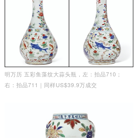
明万历 五彩鱼藻纹大蒜头瓶，左：拍品710；
右：拍品711｜同样US$39.9万成交