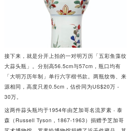
接下来，就是分开上拍的一对明万历「五彩鱼藻纹
大蒜头瓶」。分别高56.5cm与57cm，瓶口均有
「大明万历年制」单行六字楷书款。两瓶纹饰、来
源相同，高度只差0.5cm，估价同为US$20万 -
30万。
这两件蒜头瓶均于1954年由芝加哥名流罗素 ‧ 泰
森（Russell Tyson，1867-1963）捐赠予芝加哥
艺术博物馆。罗素给博物馆捐赠了近千件藏品，其