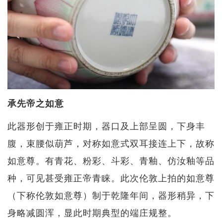
承先帝之如意
此器形创于雍正时期，器口及上部呈圆，下身丰
腹，束腰似葫芦，对称如意式双耳接连上下，故称
如意尊。有青花、粉彩、斗彩、青釉、仿汝釉等品
种，可见甚受雍正帝青睐。此次伦敦上拍的如意尊
（下称伦敦如意尊）制于乾隆年间，器形稍异，下
身略减圆浑，显此时期典型的端庄规整。