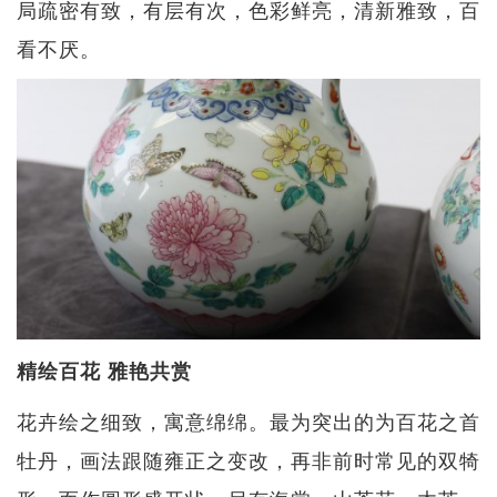
局疏密有致，有层有次，色彩鲜亮，清新雅致，百
看不厌。
精绘百花 雅艳共赏
花卉绘之细致，寓意绵绵。最为突出的为百花之首
牡丹，画法跟随雍正之变改，再非前时常见的双犄