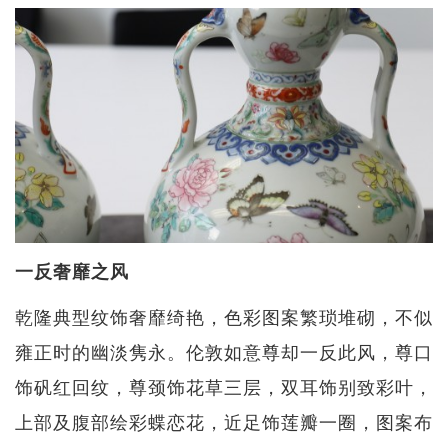
一反奢靡之风
乾隆典型纹饰奢靡绮艳，色彩图案繁琐堆砌，不似
雍正时的幽淡隽永。伦敦如意尊却一反此风，尊口
饰矾红回纹，尊颈饰花草三层，双耳饰别致彩叶，
上部及腹部绘彩蝶恋花，近足饰莲瓣一圈，图案布