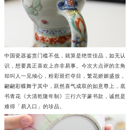
中国瓷器鉴赏门槛不低，就算是绝世佳品，如无认
识，想要真正喜欢上亦非易事。今次大点评的主角
却叫人一见倾心，粉彩斑烂夺目，繁花娇媚盛放，
翩翩彩蝶舞于其中，跃然喜气成双的如意尊上，底
书青花《大清乾隆年制》三行六字篆书款，诚然是
难得「易入口」的珍品。