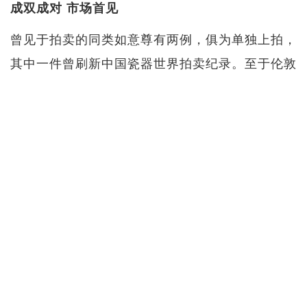
成双成对 市场首见
曾见于拍卖的同类如意尊有两例，俱为单独上拍，
其中一件曾刷新中国瓷器世界拍卖纪录。至于伦敦
如意尊，一尊全美，一尊见冲。如此珍罕的乾隆粉
彩葫芦瓶成对呈现，今实为首例，极有可能以估价
倍数计落槌。