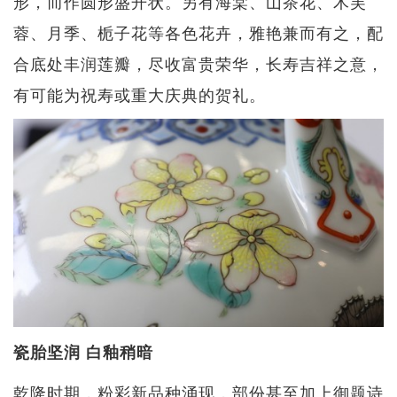
形，而作圆形盛开状。另有海棠、山茶花、木芙
蓉、月季、栀子花等各色花卉，雅艳兼而有之，配
合底处丰润莲瓣，尽收富贵荣华，长寿吉祥之意，
有可能为祝寿或重大庆典的贺礼。
瓷胎坚润 白釉稍暗
乾隆时期，粉彩新品种涌现，部份甚至加上御题诗