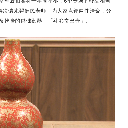
京华辰拍卖将于本周举槌，6个专场的珍品相当
e）再次请来翟健民老师，为大家点评两件清瓷，分
乾隆的供佛御器 - 「斗彩贲巴壶」。