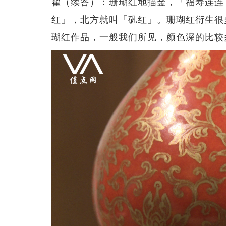
翟（续答）：珊瑚红地描金，「福寿连连
红」，北方就叫「矾红」。珊瑚红衍生很
瑚红作品，一般我们所见，颜色深的比较