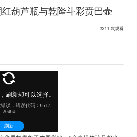
珊瑚红葫芦瓶与乾隆斗彩贲巴壶
2211 次观看