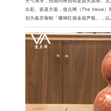
天气渐冷，但国内秋拍却是如火如荼。北
出彩。瓷器方面，值点网（The Valu
别为嘉庆御制「珊瑚红描金葫芦瓶」，以及