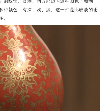
」的纹饰。香港、南方那边叫这种颜色「珊瑚
多种颜色，有深、浅、淡。这一件是比较淡的珊
多。