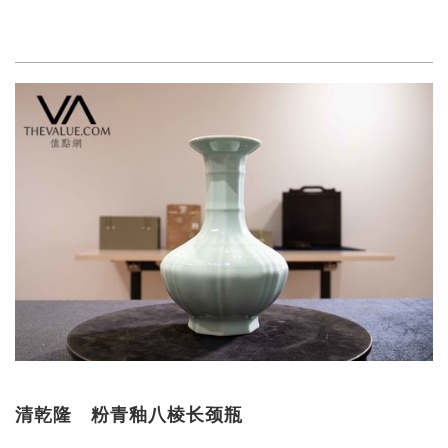
清乾隆 粉青釉八棱长颈瓶