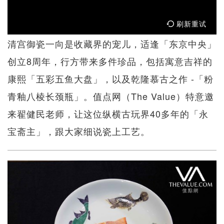
刷新重试
清宫御瓷一向是收藏界的宠儿，适逢「东京中央」
创立8周年，行方带来多件珍品，包括寓意吉祥的
康熙「五彩五鱼大盘」，以及乾隆慕古之作 -「粉
青釉八棱长颈瓶」。值点网（The Value）特意邀
来翟健民老师，让这位纵横古玩界40多年的「永
宝斋主」，跟大家细说瓷上工艺。