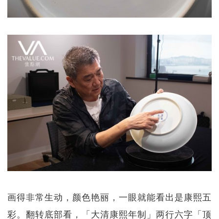
画得非常生动，颜色艳丽，一眼就能看出是康熙五
彩。翻转底部看，「大清康熙年制」两行六字「顶