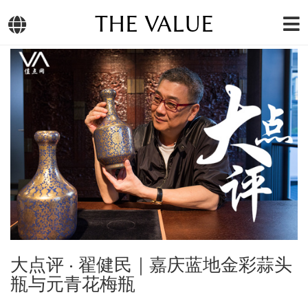
THE VALUE
大点评 ‧ 翟健民｜嘉庆蓝地金彩蒜头
瓶与元青花梅瓶