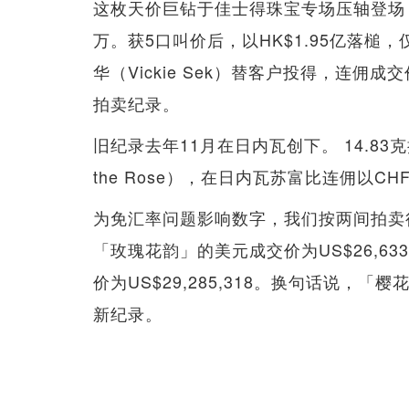
这枚天价巨钻于佳士得珠宝专场压轴登场，拍
万。获5口叫价后，以HK$1.95亿落
华（Vickie Sek）替客户投得，连佣
拍卖纪录。
旧纪录去年11月在日内瓦创下。 14.83克拉
the Rose），在日内瓦苏富比连佣以CHF 
为免汇率问题影响数字，我们按两间拍卖
「玫瑰花韵」的美元成交价为US$26,6
价为US$29,285,318。换句话说，「樱
新纪录。