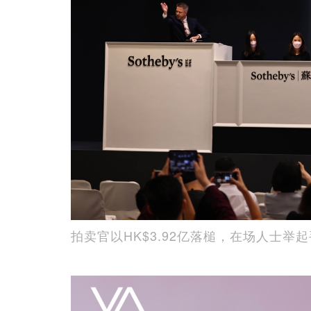
拍卖官以HK$3.92亿落槌，在场人士举