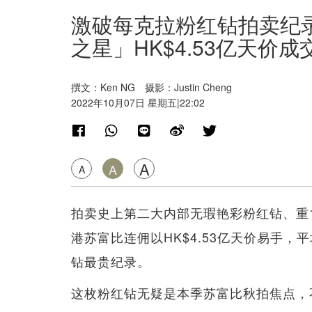
激破每克拉粉红钻拍卖纪录
之星」HK$4.53亿天价成
撰文：Ken NG 摄影：Justin Cheng
2022年10月07日 星期五|22:02
A
A
A
拍卖史上第二大内部无瑕艳彩粉红钻、重1
港苏富比连佣以HK$4.53亿天价易手，平
钻最贵纪录。
这枚粉红钻无疑是本季苏富比秋拍焦点，