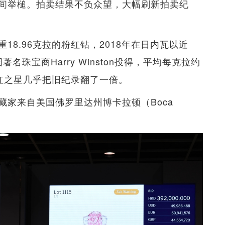
之间举槌。拍卖结果不负众望，大幅刷新拍卖纪
8.96克拉的粉红钻，2018年在日内瓦以近
国著名珠宝商Harry Winston投得，平均每克拉约
粉红之星几乎把旧纪录翻了一倍。
家来自美国佛罗里达州博卡拉顿（Boca