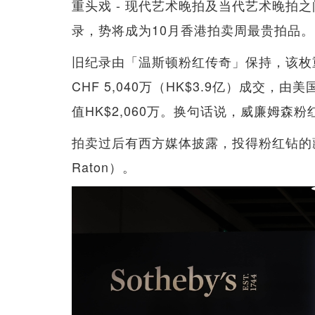
重头戏 - 现代艺术晚拍及当代艺术晚拍
录，势将成为10月香港拍卖周最贵拍品。
旧纪录由「温斯顿粉红传奇」保持，该枚重1
CHF 5,040万（HK$3.9亿）成交，由美
值HK$2,060万。换句话说，威廉姆森
拍卖过后有西方媒体披露，投得粉红钻的藏
Raton）。