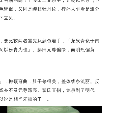
色皆似，又同是缠枝牡丹纹，行外人乍看是难分
下立见。
，要比较两者需先从颜色着手，「龙泉青瓷于南
又以粉青为佳」。藤田元尊偏绿，而明瓶偏黄，
」，樽颈弯曲，肚子修得美，整体线条流丽。反
线亦不及元尊漂亮。翟氏直指，龙泉到了明代一
以说是相当笨拙的了」。