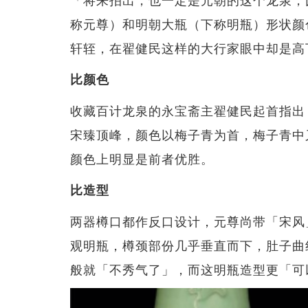
称元尊）和明朝大瓶（下称明瓶）形状颜
轩轾，在翟健民这样的大行家眼中却是高
比颜色
收藏百计龙泉的永宝斋主翟健民起首指出
宋臻顶峰，颜色以梅子青为首，梅子青中
颜色上明显是前者优胜。
比造型
两器樽口都作反口设计，元尊尚带「宋风
观明瓶，樽颈部份几乎垂直而下，肚子曲
般就「不秀气了」，而这明瓶造型更「可