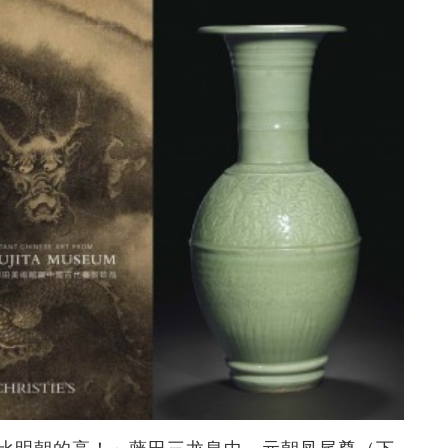
比明朝的高！」藤田三龙泉中，元朝凤尾尊（下