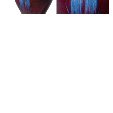
拍卖新闻
东京中央秋拍封面瓷器 乾隆窑变蝴蝶
耳尊
接近 9 年前