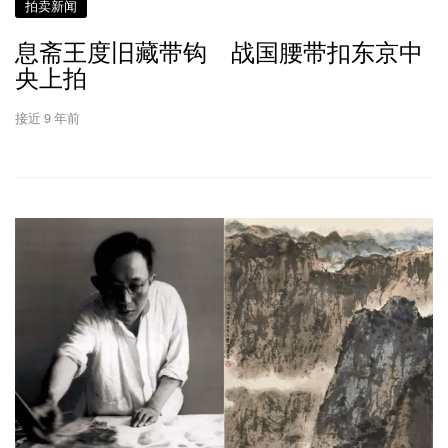
拍卖新闻
息斋王度旧藏带钩 战国腰带扣东京中
央上拍
接近 9 年前