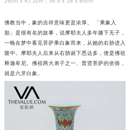
26cm x 61.2cm；36.9 x 28 x 60cm
佛教当中，象的吉祥意味更是浓厚。 「乘象入
胎」是很有名的故事，说摩耶夫人多年膝下无子，
一晚在梦中看见菩萨乘白象而来，从她的右胁进入
腹中。摩耶夫人后来从右胁诞下悉达多，便是佛祖
释迦牟尼。佛祖两大弟子之一、普贤菩萨的坐骑，
就是六牙白象。