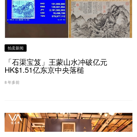
拍卖新闻
「石渠宝笈」王蒙山水冲破亿元
HK$1.51亿东京中央落槌
8 年多前