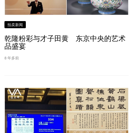
拍卖新闻
乾隆粉彩与才子田黄 东京中央的艺术
品盛宴
8 年多前