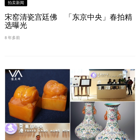
拍卖新闻
宋窑清瓷宫廷佛 「东京中央」春拍精
选曝光
8 年多前