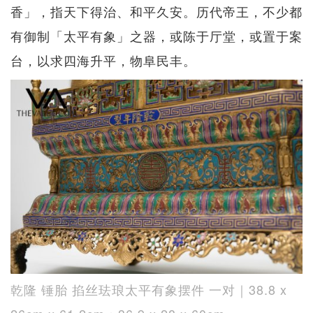
香」，指天下得治、和平久安。历代帝王，不少都
有御制「太平有象」之器，或陈于厅堂，或置于案
台，以求四海升平，物阜民丰。
乾隆 锤胎 掐丝珐琅太平有象摆件 一对｜38.8 x