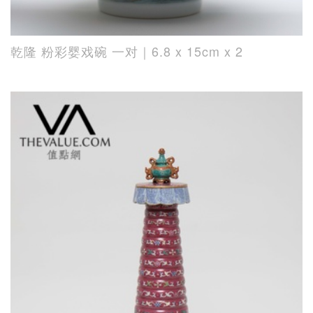
乾隆 粉彩婴戏碗 一对｜6.8 x 15cm x 2