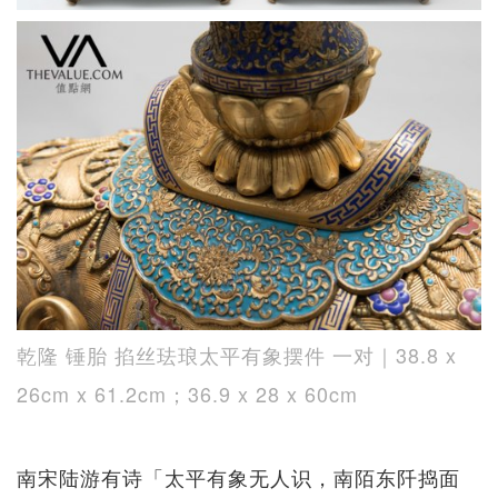
乾隆 锤胎 掐丝珐琅太平有象摆件 一对｜38.8 x
26cm x 61.2cm；36.9 x 28 x 60cm
南宋陆游有诗「太平有象无人识，南陌东阡捣面