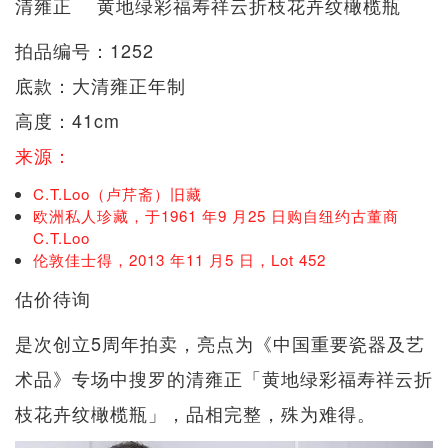
清雍正 黄地绿彩福寿祥云折枝花卉纹橄榄瓶
拍品编号：1252
底款：大清雍正年制
高度：41cm
来源：
C.T.Loo（卢芹斋）旧藏
欧洲私人珍藏，于1961 年9 月25 日购自纽约古董商
C.T.Loo
伦敦佳士得，2013 年11 月5 日，Lot 452
估价待询
是次创立5周年拍卖，亮点为《中国重要瓷器及艺
术品》专场中搜罗的清雍正「黄地绿彩福寿祥云折
枝花卉纹橄榄瓶」，品相完整，殊为难得。