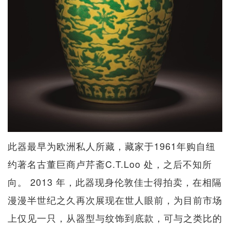
此器最早为欧洲私人所藏，藏家于1961年购自纽
约著名古董巨商卢芹斋C.T.Loo 处，之后不知所
向。 2013 年，此器现身伦敦佳士得拍卖，在相隔
漫漫半世纪之久再次展现在世人眼前，为目前市场
上仅见一只，从器型与纹饰到底款，可与之类比的