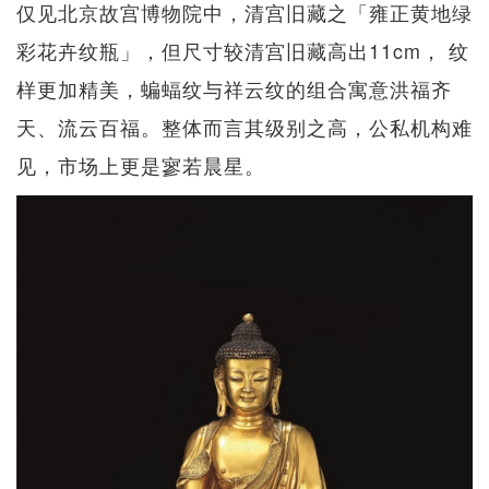
仅见北京故宫博物院中，清宫旧藏之「雍正黄地绿
彩花卉纹瓶」，但尺寸较清宫旧藏高出11cm， 纹
样更加精美，蝙蝠纹与祥云纹的组合寓意洪福齐
天、流云百福。整体而言其级别之高，公私机构难
见，市场上更是寥若晨星。