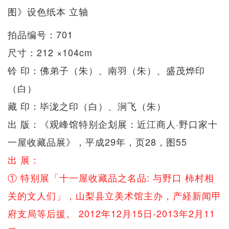
图》设色纸本 立轴
拍品编号：701
尺寸：212 ×104cm
铃 印：佛弟子（朱）、南羽（朱）、盛茂烨印
（白）
藏 印：毕泷之印（白）、涧飞（朱）
出 版：《观峰馆特别企划展：近江商人·野口家十
一屋收藏品展》，平成29年，页28，图55
出 展：
① 特别展「十一屋收藏品之名品: 与野口 柿村相
关的文人们」，山梨县立美术馆主办，产経新闻甲
府支局等后援。 2012年12月15日-2013年2月11