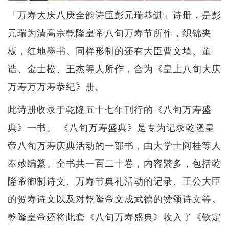
「万寿大庆八庚全韵诗臣彭元瑞恭进」诗册，是彭
元瑞为清高宗乾隆皇帝八旬万寿节所作，织锦夹
板，红地墨书。同样形制的还有大臣曹文埴、董
诰、金士松、王杰等人所作，合为《皇上八旬大庆
万寿万万寿恭纪》册。
此诗册收录于乾隆五十七年刊行的《八旬万寿盛
典》一书。 《八旬万寿盛典》是专为记录乾隆皇
帝八旬万寿庆典活动的一部书，由大学士阿桂等人
奉敕编纂。全书共一百二十卷，内容繁多，包括乾
隆帝御制诗文、万寿节典礼活动的记录、王公大臣
的贺寿诗文以及对乾隆帝文成武德的赞颂诗文等。
乾隆皇帝还将此套《八旬万寿盛典》收入了《钦定