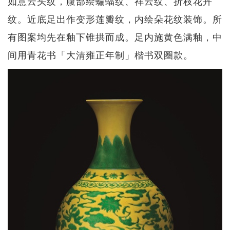
如意云头纹，腹部绘蝙蝠纹、祥云纹、折枝花卉
纹。近底足出作变形莲瓣纹，内绘朵花纹装饰。所
有图案均先在釉下锥拱而成。足内施黄色满釉，中
间用青花书「大清雍正年制」楷书双圈款。