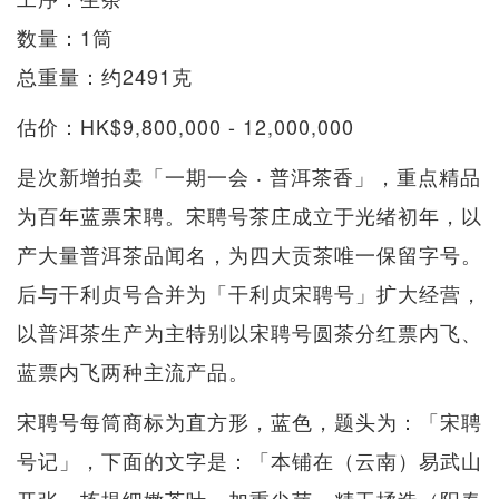
数量：1筒
总重量：约2491克
估价：HK$9,800,000 - 12,000,000
是次新增拍卖「一期一会 ‧ 普洱茶香」，重点精品
为百年蓝票宋聘。宋聘号茶庄成立于光绪初年，以
产大量普洱茶品闻名，为四大贡茶唯一保留字号。
后与干利贞号合并为「干利贞宋聘号」扩大经营，
以普洱茶生产为主特别以宋聘号圆茶分红票内飞、
蓝票内飞两种主流产品。
宋聘号每筒商标为直方形，蓝色，题头为：「宋聘
号记」，下面的文字是：「本铺在（云南）易武山
开张，拣提细嫩茶叶，加重尖芽，精工揉造（阳春