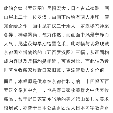
此轴合绘《罗汉图》尺幅宏大，日本古式裱装，画
山崖上二十一位罗汉，由画下端钤有两人用印，便
知合绘之作，画中见罗汉二十余人，罗汉姿态神采
各异，神姿飒爽，笔力伟然，而画面中风景宁静而
大气，见盛茂烨早期笔墨之采。此对幅与现藏现藏
京都国立博物馆的《五百罗汉图》三幅，从画面构
成内容以及尺幅均是相近，可资对比。而此轴乃近
世著名收藏家族野口家旧藏，更添背后人文价值。
而且，本幅原是供奉在京都仁和寺的二十四幅五百
罗汉全像其中之一，也是野口家收藏群之中代表收
藏品，曾于野口家家乡当地的美术馆山梨县立美术
馆展览，亦曾于日本公益财团法人日本习字教育财