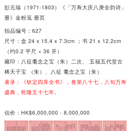
彭元瑞（1971-1803）《「万寿大庆八庚全韵诗」
册》金粉笺 册页
拍品编号：627
尺寸：盒 24 x 15.4 x 7.3cm ；书 21 x 12.2cm
（约0.2 平尺 × 36 开）
藏印：八征耄念之宝（朱）二次、 五福五代堂古
稀天子宝 （朱）、八征 耄念之宝（朱）
著录：《钦定四库全书》，卷第八十七，八旬万寿
盛典，乾隆五十七年。
估价：HK$6,000,000 - 8,000,000