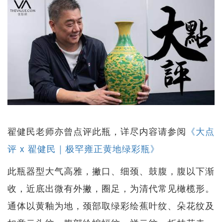
翟健民老师亦曾点评此瓶，详尽内容请参阅
《大点
评 x 翟健民｜极罕雍正黄地绿彩瓶》
此瓶器型大气高雅，撇口、细颈、鼓腹，腹以下渐
收，近底出微有外撇，圈足，为清代常见橄榄形。
通体以黄釉为地，颈部取绿彩绘蕉叶纹、朵花纹及