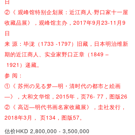
日
②《 观峰馆特别企划展：近江商人·野口家十一屋
收藏品展》，观峰馆主办，2017年9月23-11月9
日
来 源：毕泷（1733 -1797）旧藏，日本明治维新
期的近江商人、实业家野口正章（1849 –
1921）递藏。
参 阅：
①《 苏州の见る梦―明・清时代の都市と絵画
―》，大和文华馆，2015年，页76- 77，图版26
②《 高迈—明代书画名家收藏展》，圭社发行，
2018年3月， 页134，图版57。
估价HKD 2,800,000 - 3,500,000