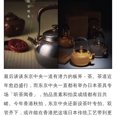
最后谈谈东京中央一道有潜力的板斧 - 茶。茶道近
年愈趋盛行，而东京中央一直都有举办日本茶具专
场「听茶闻香」，拍品质素和拍卖成绩都有目共
睹。今年香港秋拍，东京中央还新设茶叶专拍。双
管齐下，或许能在香港把这项日本传统工艺带到更