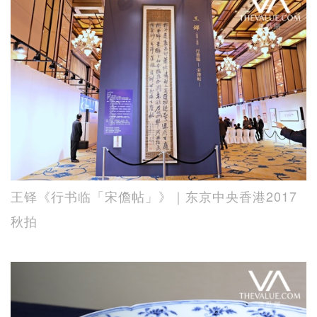
王铎《行书临「宋儋帖」》｜东京中央香港2017
秋拍