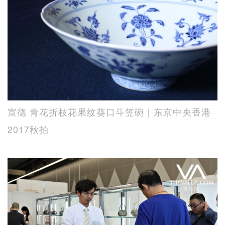
宣德 青花折枝花果纹葵口斗笠碗｜东京中央香港
2017秋拍