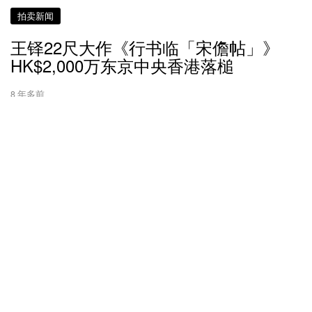
拍卖新闻
王铎22尺大作《行书临「宋儋帖」》
HK$2,000万东京中央香港落槌
8 年多前