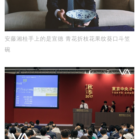
安藤湘桂手上的是宣德 青花折枝花果纹葵口斗笠
碗