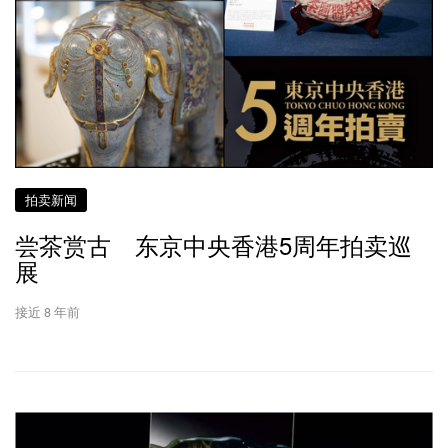
拍卖新闻
尝茶赏古 东京中央香港5周年拍卖巡
展
接近 8 年前