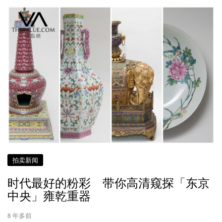
拍卖新闻
时代最好的粉彩 带你高清窥探「东京
中央」雍乾重器
8 年多前