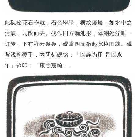
此砚松花石作就，石色翠绿，横纹屡屡，如水中之
清波，云散而去。砚作四方淌池形，落潮处浮雕一
灯笼，下有祥云袅袅，砚堂四周微起宽棱围就。砚
背浅挖覆手，内阴刻砚铭：「以静为用 是以永
年」钤印：「康熙宸翰」。