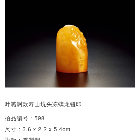
叶潞渊款寿山坑头冻螭龙钮印
拍品编号：598
尺寸：3.6 x 2.2 x 5.4cm
边款：潞渊制