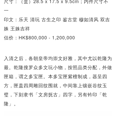
尺寸：（盒）28.5 x 17.5 x 9.5cm；内件尺寸不
一
印文：乐天 清玩 古生之印 鉴古堂 穆如清风 双吉
姝 王姝吉祥
估价：HK$800,000 - 1,200,000
入清之后，各朝皇帝均崇文好雅，其中尤以乾隆为
最。乾隆搜罗众多文玩小物，按照品类分配，外做
匣箱，谓之多宝匣。本多宝匣紫檀制成，器呈四
方，匣盖四周雕回纹围就，中间靠上镶嵌谷纹玉
璧，下刻隶书「文房抚古」四字，另有钤印「乾
隆」。