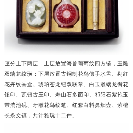
匣分上下两层，上层放置海兽葡萄纹四方镜，玉雕
双螭龙纹璜；下层放置古铜制花鸟佛手水盂、剔红
花卉纹香盒、琥珀苍龙钮双联章、白玉雕螭龙衔花
钮印、瓦钮古玉印、寿山石多面印、祁阳石紫袍玉
带淌池砚、牙雕花鸟纹笔、红套白料鼻烟壶、紫檀
长条文镇，共计雅玩十二件。