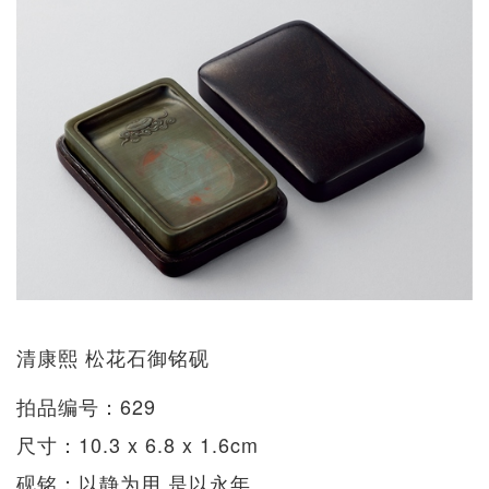
清康熙 松花石御铭砚
拍品编号：629
尺寸：10.3 x 6.8 x 1.6cm
砚铭：以静为用 是以永年