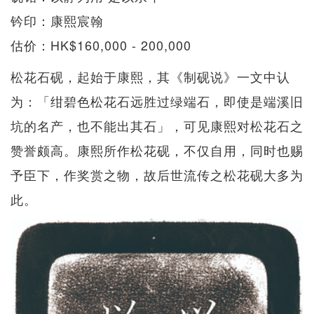
钤印：康熙宸翰
估价：HK$160,000 - 200,000
松花石砚，起始于康熙，其《制砚说》一文中认
为：「绀碧色松花石远胜过绿端石，即使是端溪旧
坑的名产，也不能出其石」，可见康熙对松花石之
赞誉颇高。康熙所作松花砚，不仅自用，同时也赐
予臣下，作奖赏之物，故后世流传之松花砚大多为
此。