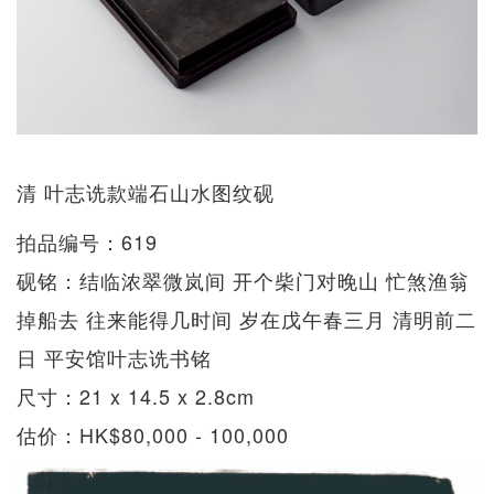
清 叶志诜款端石山水图纹砚
拍品编号：619
砚铭：结临浓翠微岚间 开个柴门对晚山 忙煞渔翁
掉船去 往来能得几时间 岁在戊午春三月 清明前二
日 平安馆叶志诜书铭
尺寸：21 x 14.5 x 2.8cm
估价：HK$80,000 - 100,000