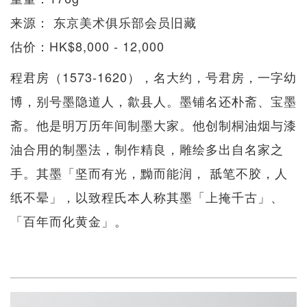
来源： 东京美术俱乐部会员旧藏
估价：HK$8,000 - 12,000
程君房（1573-1620），名大约，号君房，一字幼
博，别号墨隐道人，歙县人。墨铺名还朴斋、宝墨
斋。他是明万历年间制墨大家。他创制桐油烟与漆
油合用的制墨法，制作精良，雕绘多出自名家之
手。其墨「坚而有光，黝而能润， 舐笔不胶，人
纸不晕」，以致程氏本人称其墨「上掩千古」、
「百年而化黄金」。