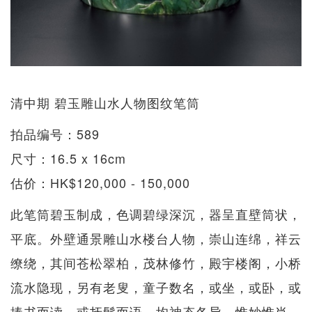
清中期 碧玉雕山水人物图纹笔筒
拍品编号：589
尺寸：16.5 x 16cm
估价：HK$120,000 - 150,000
此笔筒碧玉制成，色调碧绿深沉，器呈直壁筒状，
平底。外壁通景雕山水楼台人物，崇山连绵，祥云
缭绕，其间苍松翠柏，茂林修竹，殿宇楼阁，小桥
流水隐现，另有老叟，童子数名，或坐，或卧，或
捧书而读，或抚髯而语，均神态各异，惟妙惟肖。