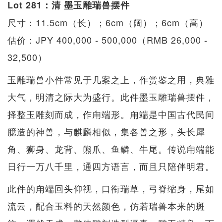
Lot 281：清 墨玉雕瑞兽摆件
尺寸：11.5cm（长）；6cm（阔）；6cm（高）
估价：JPY 400,000 - 500,000（RMB 26,000 -
32,500）
玉雕瑞兽小件常见于几案之上，作赏鉴之用，典雅
大气，明清之际大为盛行。此件墨玉雕瑞兽摆件，
择整玉雕刻而成，作甪端形。甪端是中国古代民间
臆造的神兽，与麒麟相似，集各兽之形，头长犀
角、狮身、龙背、熊爪、鱼鳞、牛尾。传说甪端能
日行一万八千里，通四方语言，而且只陪伴明君。
此件的甪端回头仰视，口衔瑞草，弓脊缩身，尾如
流云，配合玉料的天然颜色，仿若瑞兽本来的斑