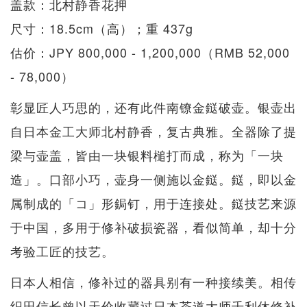
盖款：北村静香花押
尺寸：18.5cm（高）；重 437g
估价：JPY 800,000 - 1,200,000（RMB 52,000
- 78,000）
彰显匠人巧思的，还有此件南镣金鎹破壶。银壶出
自日本金工大师北村静香，复古典雅。全器除了提
梁与壶盖，皆由一块银料槌打而成，称为「一块
造」。口部小巧，壶身一侧施以金鎹。鎹，即以金
属制成的「コ」形鋦钉，用于连接处。鎹技艺来源
于中国，多用于修补破损瓷器，看似简单，却十分
考验工匠的技艺。
日本人相信，修补过的器具别有一种接续美。相传
织田信长曾以天价收藏过日本茶道大师千利休修补