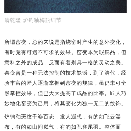
清乾隆 炉钧釉梅瓶细节
所谓窑变，总的来说是指烧窑时产生的意外变化，
有时竟有可遇不可求的效果。窑变本为瑕疵品，但
意料之外的成品，反而有着别具一格的灵动之美。
窑变曾是一种无法控制的技术缺憾，到了清代，经
验丰富的匠人逐渐掌握到窑变的规律，虽仍未可全
然掌控效果，但已大大提高了成品的比率。匠人巧
妙地化窑变为己用，将其变化为独一无二的纹饰。
炉钧釉斑纹千姿百态，发人遐想，有的如飞云瀑
布，有的如山间岚气，有的如孔雀尾羽。整体而