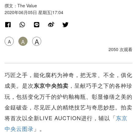
撰文：The Value
2020年06月05日 星期五|17:04
A
A
A
2050 次观看
巧匠之手，能化腐朽为神奇，把无常、不全，俱化
成美。是次
，呈献巧手之下的各种珍
东京中央拍卖
玩，包括变化万千的炉钧釉梅瓶、彰显修缮之美的
金鎹破壶，尽见匠人的精绝技艺与奇思妙想。拍卖
将首次以全新LIVE AUCTION进行，辅以「
东京
中央云图录
」。