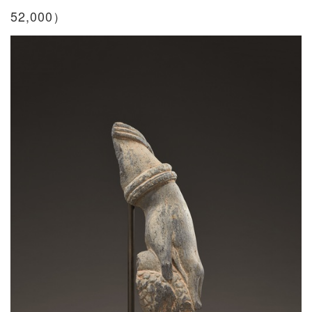
52,000）