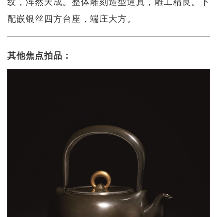
纹，浑然天成。整体雕刻造型逼真，雕工精良。下
配嵌银丝四方台座，端庄大方。
其他焦点拍品：