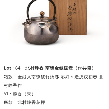
Lot 164：北村静香 南镣金鎹破壶（付共箱）
箱款：金鎹入南镣破れ汤沸 応好々造戊戌初春 北
村静香作
印：静香（朱）
底款：北村静香花押