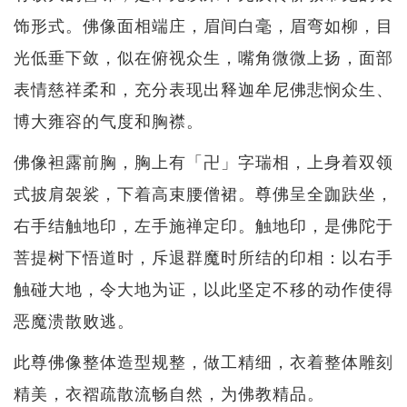
饰形式。佛像面相端庄，眉间白毫，眉弯如柳，目
光低垂下敛，似在俯视众生，嘴角微微上扬，面部
表情慈祥柔和，充分表现出释迦牟尼佛悲悯众生、
博大雍容的气度和胸襟。
佛像袒露前胸，胸上有「卍」字瑞相，上身着双领
式披肩袈裟，下着高束腰僧裙。尊佛呈全跏趺坐，
右手结触地印，左手施禅定印。触地印，是佛陀于
菩提树下悟道时，斥退群魔时所结的印相：以右手
触碰大地，令大地为证，以此坚定不移的动作使得
恶魔溃散败逃。
此尊佛像整体造型规整，做工精细，衣着整体雕刻
精美，衣褶疏散流畅自然，为佛教精品。