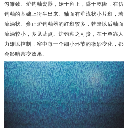
匀雅致。炉钧釉瓷器，始于雍正，盛于乾隆，在仿
钧釉的基础上衍生出来。釉面有垂流状小片斑，若
流淌状。雍正炉钧釉器的红斑较多，乾隆以后釉面
流淌较小，多见蓝点。炉钧釉之可贵，在于单靠人
力难以控制，窑中每一个细小环节的微妙变化，都
会影响窑变效果。