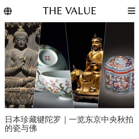
THE VALUE
日本珍藏犍陀罗｜一览东京中央秋拍
的瓷与佛