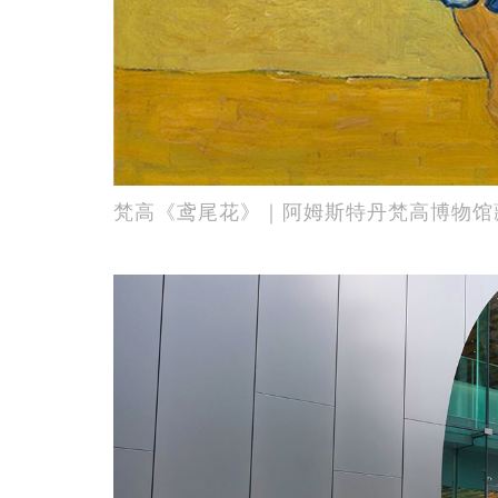
梵高《鸢尾花》｜阿姆斯特丹梵高博物馆