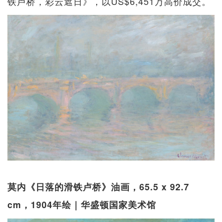
铁卢桥，彩云遮日》，以US$6,451万高价成交。
莫内《日落的滑铁卢桥》油画，65.5 x 92.7
cm，1904年绘｜华盛顿国家美术馆