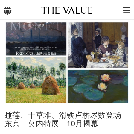
THE VALUE
睡莲、干草堆、滑铁卢桥尽数登场
东京「莫内特展」10月揭幕