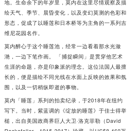
地。生命余下的年岁里，莫内在这里尽情观察及描
绘天气、季节、晨昏变化，以及变幻莫测的色彩和
形态，促成了以睡莲和日本桥等为主角的一系列吉
维尼花园名作。
莫内醉心于这个睡莲池，经常一边看着那水光潋
滟，一边下笔作画。 「捕捉瞬间」是贯穿他艺术
生涯的命题，亦是印象派的理念。这位法国人最擅
长的，便是描绘不同光线在水面上反映的效果和氛
围，以及一切稍纵即逝的事物。
莫内「睡莲」系列的拍卖纪录，于2018年在纽约
写下。当时，紫蓝调的《绽放的睡莲》于佳士得举
槌，出自美国政商界巨人大卫·洛克菲勒（David
Rockefeller，1915-2017）珍藏，以US$8,460万