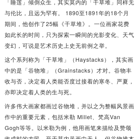
「睡莲」倾倒众生，其实莫内的「干草堆」同样无
与伦比，且远为罕有。 1890至1891年的18个月
期间，他创作了25幅《干草堆》。一位画家花费
如此长的时间，只为探索一瞬间的光影变化、天气
变幻，可说是艺术历史上史无前例之举。
这个系列称为「干草堆」（Haystacks），其实画
中的是「谷物堆」（Grainstacks）才对。谷物丰
收与否，决定着人类能否度过接着的寒冬、严夏，
亦即决定着人类的生与死。
许多伟大画家都画过谷物堆，并以之为整幅风景画
作中的重要元素，包括米勒 Millet、梵高Van
Gogh等等。以米勒为例，他用画笔来描绘及赞颂
收成时的农民。至于莫内虽画中无人，但谷物堆本