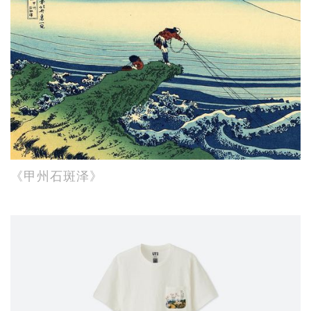
《甲州石斑泽》