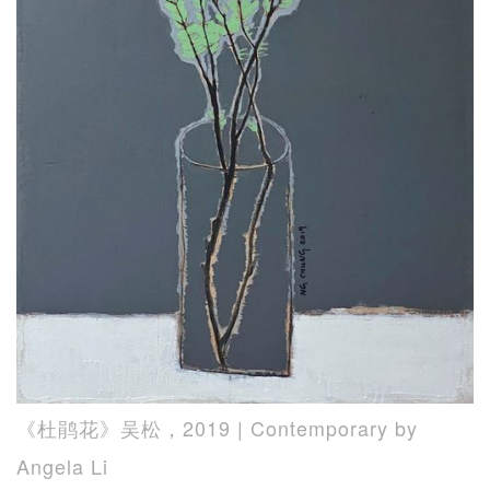
《杜鹃花》吴松，2019 | Contemporary by
Angela Li