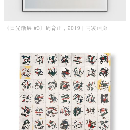
《日光渐层 #3》周育正，2019 | 马凌画廊