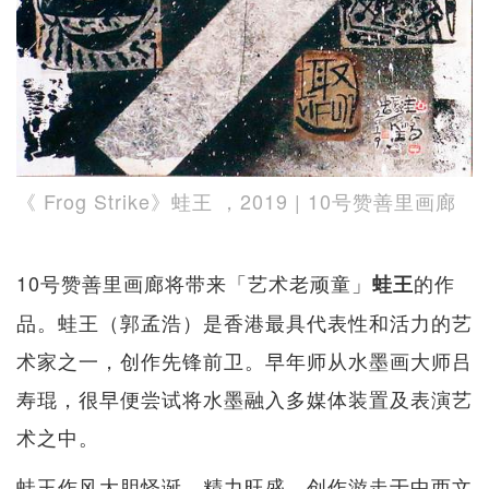
《 Frog Strike》蛙王 ，2019 | 10号赞善里画廊
10号赞善里画廊将带来「艺术老顽童」
的作
蛙王
品。蛙王（郭孟浩）是香港最具代表性和活力的艺
术家之一，创作先锋前卫。早年师从水墨画大师吕
寿琨，很早便尝试将水墨融入多媒体装置及表演艺
术之中。
蛙王作风大胆怪诞、精力旺盛，创作游走于中西文