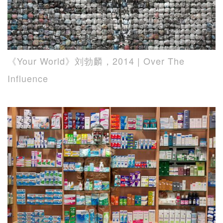
《Your World》刘勃麟，2014 | Over The
Influence