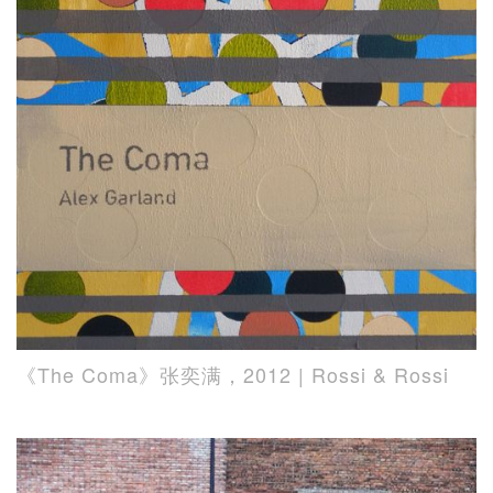
《The Coma》张奕满，2012 | Rossi & Rossi