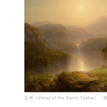
丘奇《Valley of the Santa Ysab