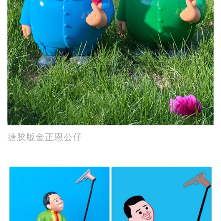
搪胶版金正恩公仔