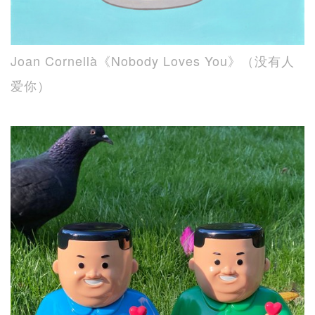
Joan Cornellà《Nobody Loves You》（没有人
爱你）