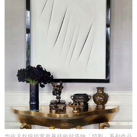
华伦天奴纽约寓所悬挂的封塔纳「切割」系列作品