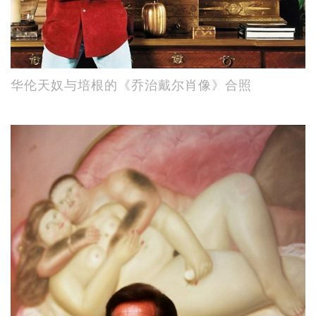
华伦天奴与培根的《乔治戴尔肖像》合照