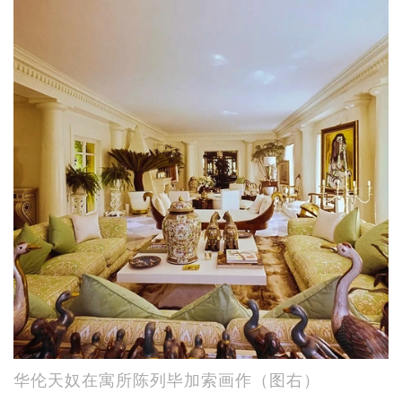
华伦天奴在寓所陈列毕加索画作（图右）