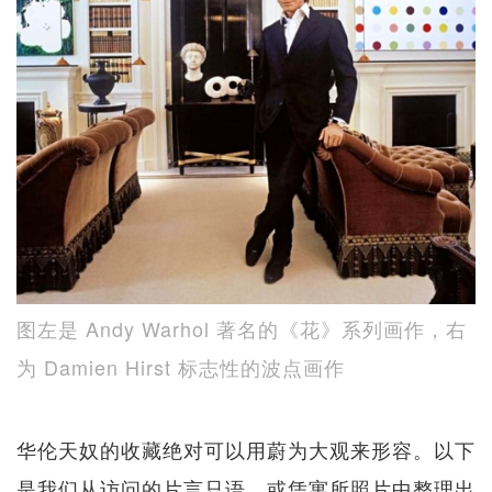
图左是 Andy Warhol 著名的《花》系列画作，右
为 Damien Hirst 标志性的波点画作
华伦天奴的收藏绝对可以用蔚为大观来形容。以下
是我们从访问的片言只语，或凭寓所照片中整理出