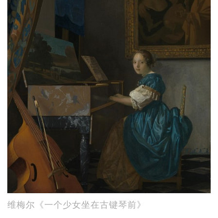
维梅尔《一个少女坐在古键琴前》