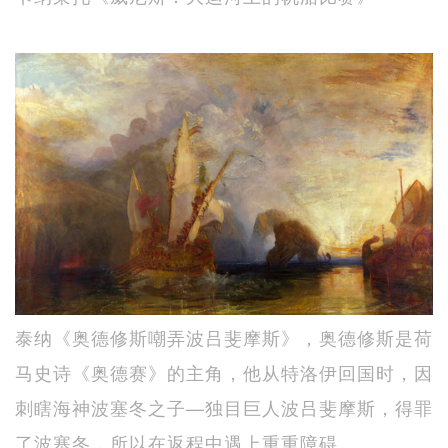
泰纳《奥德修斯嘲弄波吕斐摩斯》，奥德修斯是荷
马史诗《奥德赛》的主角，他从特洛伊回国时，因
刺瞎海神波塞冬之子—独目巨人波吕斐摩斯，得罪
了波塞冬，所以在返程中遇上重重障碍。