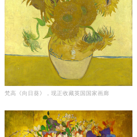
梵高《向日葵》，现正收藏英国国家画廊