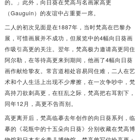
的。」此外，向日葵在梵高与名画家高更
（Gauguin）的友谊中占重要一席。
二人的初次见面是在1887年，当时梵高在巴黎办
展，可惜画展并不成功，但展览中的4幅向日葵画
作吸引高更的关注。翌年，梵高极力邀请高更同住
阿尔勒，在等待高更来到期间，他画了4幅向日葵
画作献给挚友。常言道相处容易同住难，二人在艺
术和个人生活上出现不少摩擦，在一次争吵中，梵
高持刀欲刺高更，在狂乱之际，梵高把右耳割下，
同年12月，高更不告而别。
高更离开后，梵高临摹去年创作的向日葵系列，临
摹的《花瓶中的十五朵向日葵》分别收藏在梵高博
物馆和日本东乡青儿博物馆，梵高曾写信给高更：