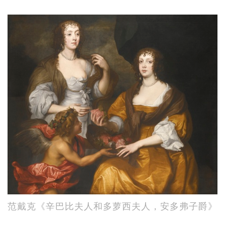
范戴克《辛巴比夫人和多萝西夫人，安多弗子爵》