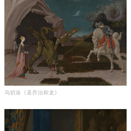
乌切洛《圣乔治和龙》