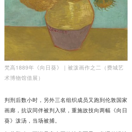
梵高1889年《向日葵》｜被泼画作之二（费城艺
术博物馆借展）
判刑后数小时，另外三名组织成员又跑到伦敦国家
画廊，抗议同伴被判入狱，重施故技向两幅《向日
葵》泼汤，当场被捕。