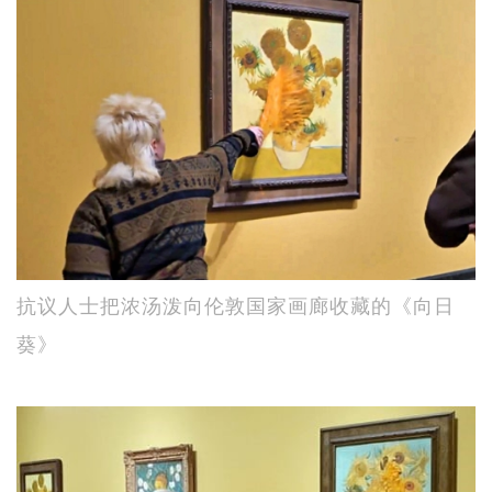
抗议人士把浓汤泼向伦敦国家画廊收藏的《向日
葵》