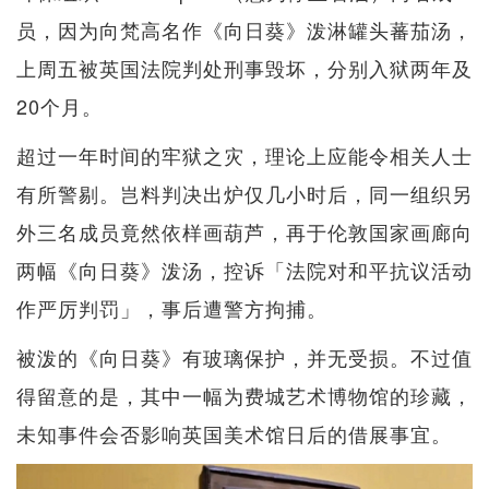
员，因为向梵高名作《向日葵》泼淋罐头蕃茄汤，
上周五被英国法院判处刑事毁坏，分别入狱两年及
20个月。
超过一年时间的牢狱之灾，理论上应能令相关人士
有所警剔。岂料判决出炉仅几小时后，同一组织另
外三名成员竟然依样画葫芦，再于伦敦国家画廊向
两幅《向日葵》泼汤，控诉「法院对和平抗议活动
作严厉判罚」，事后遭警方拘捕。
被泼的《向日葵》有玻璃保护，并无受损。不过值
得留意的是，其中一幅为费城艺术博物馆的珍藏，
未知事件会否影响英国美术馆日后的借展事宜。