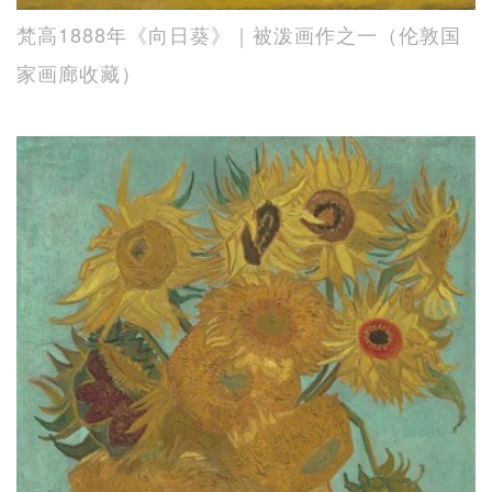
梵高1888年《向日葵》｜被泼画作之一（伦敦国
家画廊收藏）