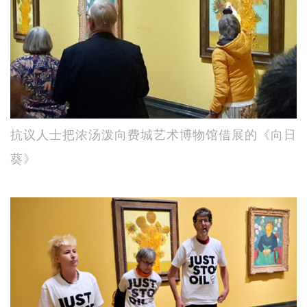
抗议人士把浓汤泼向费城艺术博物馆借展的《向日
葵》