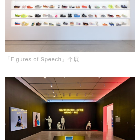
「Figures of Speech」个展