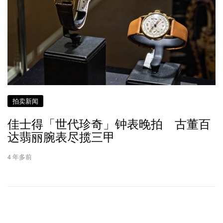
拍卖新闻
佳士得「世代珍奇」钟表晚拍 古董百
达翡丽腕表尽揽三甲
4 年多前