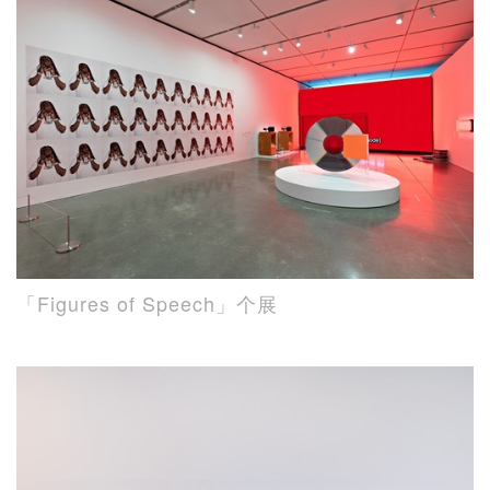
「Figures of Speech」个展