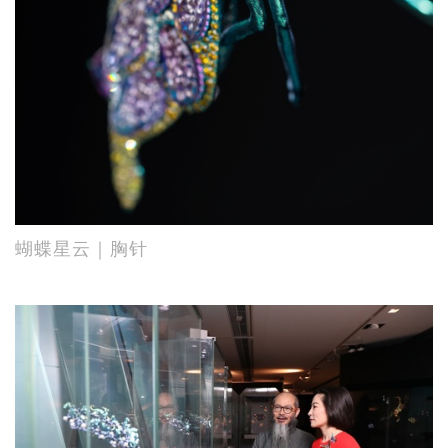
蝴蝶星云｜胸针