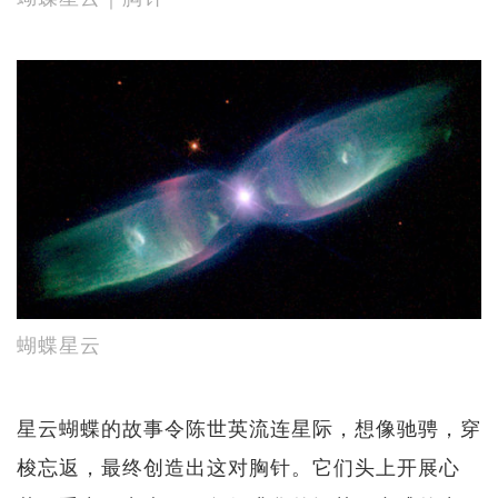
蝴蝶星云
星云蝴蝶的故事令陈世英流连星际，想像驰骋，穿
梭忘返，最终创造出这对胸针。它们头上开展心