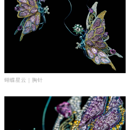
蝴蝶星云｜胸针