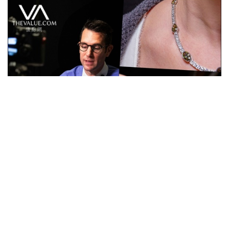
专题专访
大象、蜘蛛、变色龙 香港秋拍的玩味
珠宝
接近 8 年前