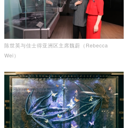
陈世英与佳士得亚洲区主席魏蔚（Rebecca
Wei）