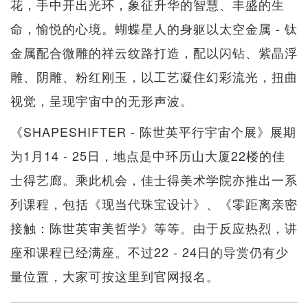
花，手中开出光环，象征升华的智慧、丰盛的生
命，愉悦的心境。蝴蝶星人的身躯以太空金属 - 钛
金属配合微雕的祥云纹路打造，配以闪钻、紫晶浮
雕、阴雕、粉红刚玉，以工艺凝住幻彩流光，扭曲
视觉，呈现宇宙中的无形声波。
《SHAPESHIFTER - 陈世英平行宇宙个展》展期
为1月14 - 25日，地点是中环历山大厦22楼的佳
士得艺廊。乘此机会，佳士得美术学院亦推出一系
列课程，包括《现当代珠宝设计》、《零距离亲密
接触：陈世英审美哲学》等等。由于反应热烈，讲
座和课程已经满座。不过22 - 24日的导赏仍有少
量位置，大家可按这里到官网报名。