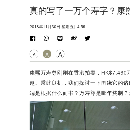
真的写了一万个寿字？康
2018年11月30日 星期五|14:59
A
A
A
康熙万寿尊刚刚在香港拍卖，HK$7,4
趣。乘此良机，我们探讨一下围绕它的诸
端是根据什么而书？万寿尊是哪年烧制？