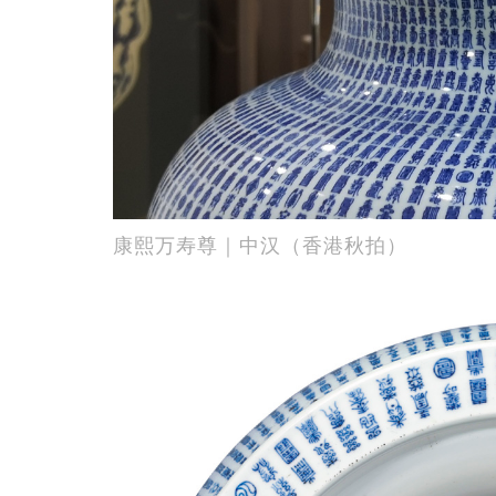
康熙万寿尊｜中汉（香港秋拍）