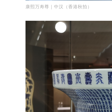
康熙万寿尊｜中汉（香港秋拍）