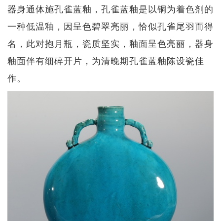
器身通体施孔雀蓝釉，孔雀蓝釉是以铜为着色剂的
一种低温釉，因呈色碧翠亮丽，恰似孔雀尾羽而得
名，此对抱月瓶，瓷质坚实，釉面呈色亮丽，器身
釉面伴有细碎开片，为清晚期孔雀蓝釉陈设瓷佳
作。