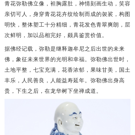
青花弥勒佛立像，袒胸露肚，神情刻画生动，笑容
亲切可人，身穿青花花卉纹绘制而成的袈裟，构图
明快，整体塑工十分精细，青花发色青翠爽朗，层
次鲜明，加以品相完好，颇具鉴赏价值。
据佛经记载，弥勒是继释迦牟尼之后出世的未来
佛，象征未来世界的光明和幸福。弥勒佛出世时，
土地平整，七宝充满，花香浓郁，果味甘美，国土
丰乐，人民善良，人能益寿延年。弥勒佛出身高
贵，下生之后，在龙华树下坐禅成道。