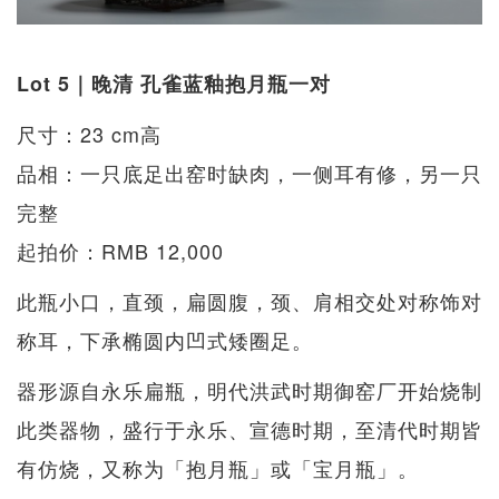
Lot 5｜晚清 孔雀蓝釉抱月瓶一对
尺寸：23 cm高
品相：一只底足出窑时缺肉，一侧耳有修，另一只
完整
起拍价：RMB 12,000
此瓶小口，直颈，扁圆腹，颈、肩相交处对称饰对
称耳，下承椭圆内凹式矮圈足。
器形源自永乐扁瓶，明代洪武时期御窑厂开始烧制
此类器物，盛行于永乐、宣德时期，至清代时期皆
有仿烧，又称为「抱月瓶」或「宝月瓶」。