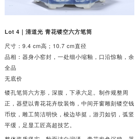
Lot 4｜清道光 青花镂空六方笔筒
尺寸：9.4 cm高；10.7 cm直径
品相：器身小窑封，一处细小缩釉，口沿惊釉，余
全品
无底价
镂孔笔筒六方形，深腹，下承六足。制作规整周
正，器壁以青花花卉纹装饰，中间开窗雕刻镂空钱
币纹，雕工简洁明快，棱边毕挺，游刃如切，弧竖
平缓，足显工匠高超技艺。
整体瓷质坚实，釉面洁白润泽，青花发色沉稳，器