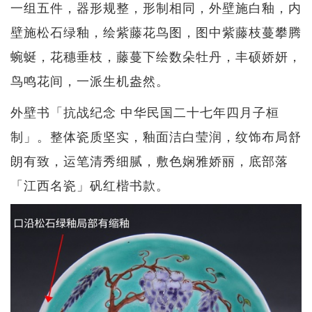
一组五件，器形规整，形制相同，外壁施白釉，内
壁施松石绿釉，绘紫藤花鸟图，图中紫藤枝蔓攀腾
蜿蜒，花穗垂枝，藤蔓下绘数朵牡丹，丰硕娇妍，
鸟鸣花间，一派生机盎然。
外壁书「抗战纪念 中华民国二十七年四月子桓
制」。整体瓷质坚实，釉面洁白莹润，纹饰布局舒
朗有致，运笔清秀细腻，敷色娴雅娇丽，底部落
「江西名瓷」矾红楷书款。