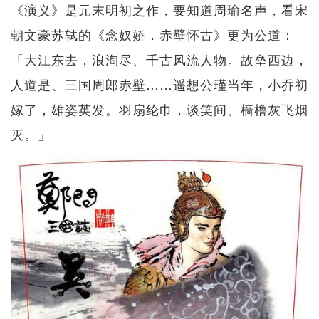
《演义》是元末明初之作，要知道周瑜名声，看宋
朝文豪苏轼的《念奴娇．赤壁怀古》更为公道：
「大江东去，浪淘尽、千古风流人物。故垒西边，
人道是、三国周郎赤壁……遥想公瑾当年，小乔初
嫁了，雄姿英发。羽扇纶巾，谈笑间、樯橹灰飞烟
灭。」