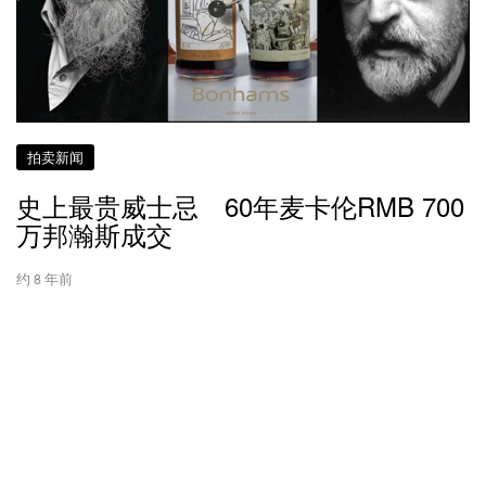
拍卖新闻
史上最贵威士忌 60年麦卡伦RMB 700
万邦瀚斯成交
约 8 年前