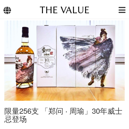
THE VALUE
限量256支 「郑问 ‧ 周瑜」30年威士
忌登场