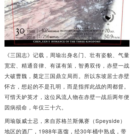
《三国志》记载，周瑜出身名门、壮有姿貌、气量
宽宏、精通音律、有谋有策，智勇双传，赤壁一战
大破曹魏，奠定三国鼎立局而。所以东坡居士赤壁
怀古，想起的不是孔明，而是指挥此战的周都督。
可惜天妒英才，这位风流人物在赤壁一战后两年便
因病殒命，年仅三十六。
周瑜版威士忌，来自苏格兰斯佩赛（Speyside）
地区的酒厂，1988年蒸馏，经30年桶中熟成，带