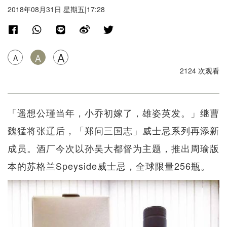
2018年08月31日 星期五|17:28
A
A
A
2124 次观看
「遥想公瑾当年，小乔初嫁了，雄姿英发。」继曹
魏猛将张辽后，「郑问三国志」威士忌系列再添新
成员。酒厂今次以孙吴大都督为主题，推出周瑜版
本的苏格兰Speyside威士忌，全球限量256瓶。