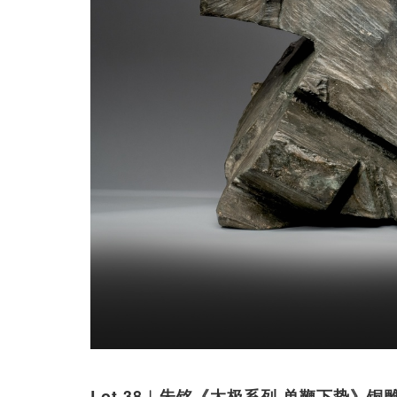
Lot 38︱朱铭《太极系列·单鞭下势》铜