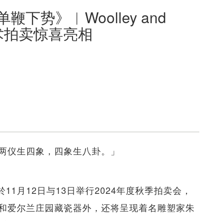
下势》︱Woolley and
艺术拍卖惊喜亮相
两仪生四象，四象生八卦。」
卖行将於11月12日与13日举行2024年度秋季拍卖会，
和爱尔兰庄园藏瓷器外，还将呈现着名雕塑家朱