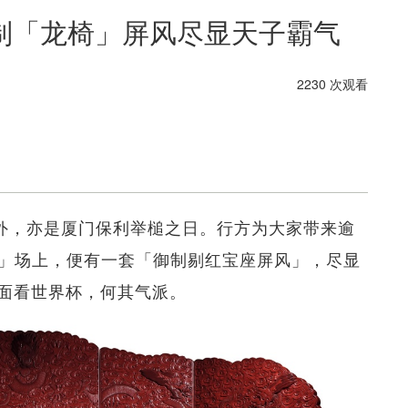
制「龙椅」屏风尽显天子霸气
2230 次观看
赛外，亦是厦门保利举槌之日。行方为大家带来逾
览」场上，便有一套「御制剔红宝座屏风」，尽显
面看世界杯，何其气派。