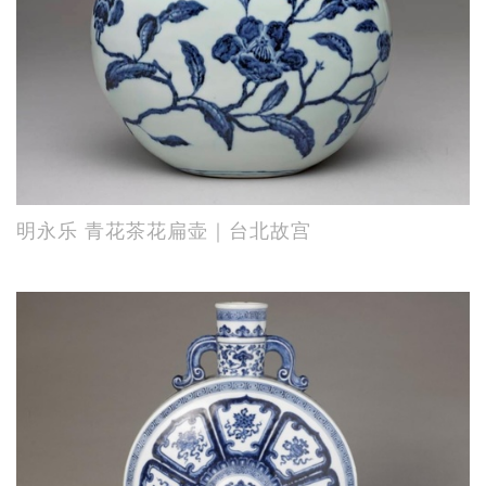
明永乐 青花茶花扁壶｜台北故宫