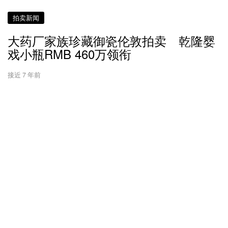
拍卖新闻
大药厂家族珍藏御瓷伦敦拍卖 乾隆婴
戏小瓶RMB 460万领衔
接近 7 年前