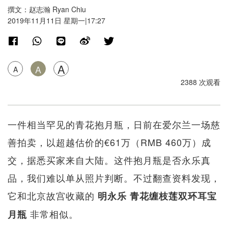
撰文：赵志瀚 Ryan Chiu
2019年11月11日 星期一|17:27
A
A
A
2388 次观看
一件相当罕见的青花抱月瓶，日前在爱尔兰一场慈
善拍卖，以超越估价的€61万（RMB 460万）成
交，据悉买家来自大陆。这件抱月瓶是否永乐真
品，我们难以单从照片判断。不过翻查资料发现，
它和北京故宫收藏的
明永乐 青花缠枝莲双环耳宝
非常相似。
月瓶