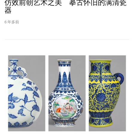
仿效前朝艺术之美 摹古怀旧的满清瓷
器
6 年多前