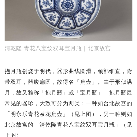
清乾隆 青花八宝纹双耳宝月瓶｜北京故宫
抱月瓶创烧于明代，器形曲线圆滑，颈部细直，附
带双耳，器腹扁圆，故得名「扁壶」。由于形似满
月，故又雅称「抱月瓶」或「宝月瓶」。抱月瓶最
常见的器珍，大致可分为两类：一种如台北故宫的
「明永乐青花茶花扁壶」（见上图），另一种则如
北京故宫的「清乾隆青花八宝纹双耳宝月瓶」（见
上图）。