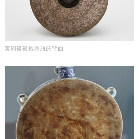
黄铜错银抱月瓶的背面