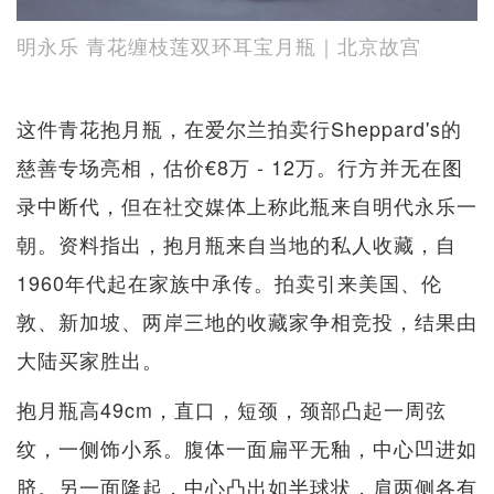
明永乐 青花缠枝莲双环耳宝月瓶｜北京故宫
这件青花抱月瓶，在爱尔兰拍卖行Sheppard's的
慈善专场亮相，估价€8万 - 12万。行方并无在图
录中断代，但在社交媒体上称此瓶来自明代永乐一
朝。资料指出，抱月瓶来自当地的私人收藏，自
1960年代起在家族中承传。拍卖引来美国、伦
敦、新加坡、两岸三地的收藏家争相竞投，结果由
大陆买家胜出。
抱月瓶高49cm，直口，短颈，颈部凸起一周弦
纹，一侧饰小系。腹体一面扁平无釉，中心凹进如
脐。另一面隆起，中心凸出如半球状，肩两侧各有