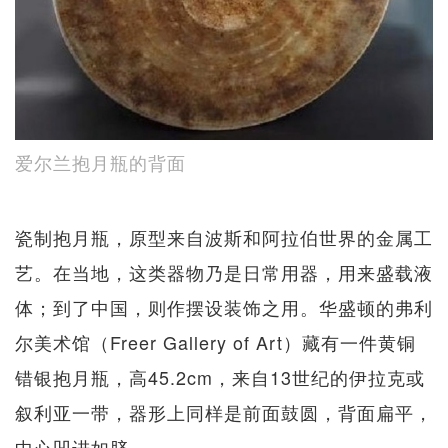
爱尔兰抱月瓶的背面
瓷制抱月瓶，原型来自波斯和阿拉伯世界的金属工
艺。在当地，这类器物乃是日常用器，用来盛载液
体；到了中国，则作摆设装饰之用。华盛顿的弗利
尔美术馆（Freer Gallery of Art）藏有一件黄铜
错银抱月瓶，高45.2cm，来自13世纪的伊拉克或
叙利亚一带，器形上同样是前面鼓圆，背面扁平，
中心凹进如脐。