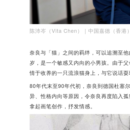
陈沛岑（Vita Chen）｜中国嘉德（
奈良与「猫」之间的羁绊，可以追溯至他的
岁，是一个敏感又内向的小男孩。由于父
情于收养的一只流浪猫身上，与它说话耍
80年代末至90年代初，奈良到德国杜塞尔多
异、性格内向等原因，令奈良再度陷入孤
拿起画笔创作，抒发情感。