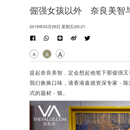
倔强女孩以外 奈良美智
2019年03月29日 星期五|00:21
A
A
A
提起奈良美智，定会想起他笔下那倔强又
我们换换口味，请香港嘉德资深专家 - 陈沛
式的题材 - 猫。