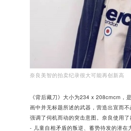
奈良美智的拍卖纪录很大可能再创新高
《背后藏刀》大小为234 x 208cm
画中并无标题所述的武器，营造出宣而不
强调了伺机而动的突击意图。奈良使用了欲
- 儿童自相矛盾的叛逆、蓄势待发的潜