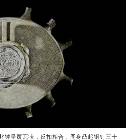
此钟呈覆瓦状，反扣相合，周身凸起铜钉三十