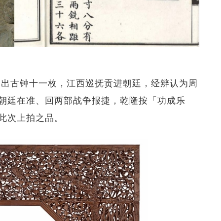
人掘出古钟十一枚，江西巡抚贡进朝廷，经辨认为周
朝廷在准、回两部战争报捷，乾隆按「功成乐
此次上拍之品。