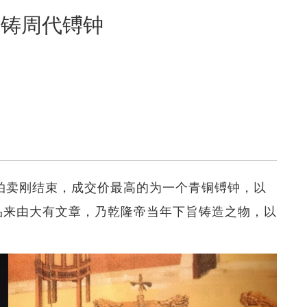
隆御铸周代镈钟
术」拍卖刚结束，成交价最高的为一个青铜镈钟，以
槌。此品来由大有文章，乃乾隆帝当年下旨铸造之物，以