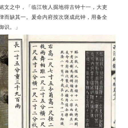
铭文之中，「临江牧人掘地得古钟十一，大吏
律而缺其一。爰命内府按次襃成此钟，用备全
御识。」