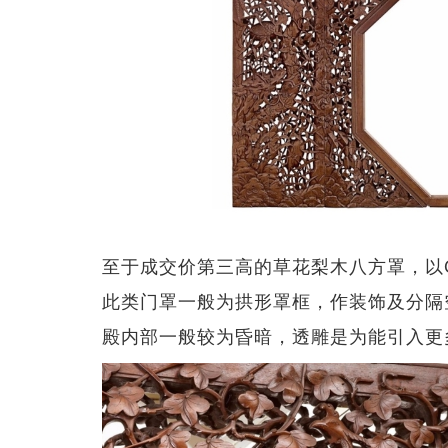
至于成交价第三高的草花梨木八方罩，以C
此类门罩一般为拱形罩框，作装饰及分隔
殿内部一般较为昏暗，透雕是为能引入更