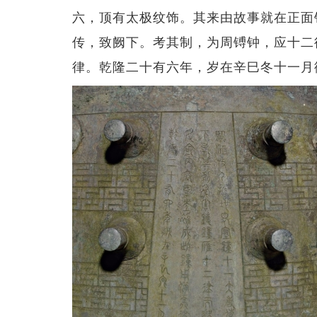
六，顶有太极纹饰。其来由故事就在正面
传，致阙下。考其制，为周镈钟，应十二
律。乾隆二十有六年，岁在辛巳冬十一月