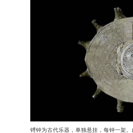
镈钟为古代乐器，单独悬挂，每钟一架。