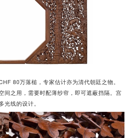
HF 80万落槌，专家估计亦为清代朝廷之物。
空间之用，需要时配薄纱帘，即可遮蔽挡隔。宫
多光线的设计。