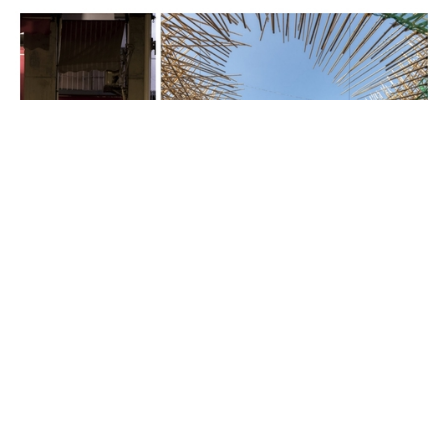
近期展览
西九扩建工程无碍办展 | M+举行首届希
克奖
6 年多前