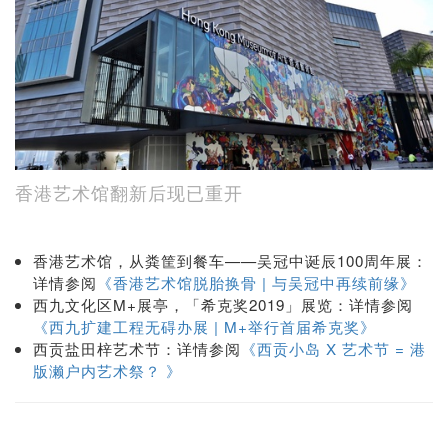
香港艺术馆翻新后现已重开
香港艺术馆，从粪筐到餐车——吴冠中诞辰100周年展：
详情参阅
《香港艺术馆脱胎换骨 | 与吴冠中再续前缘》
西九文化区M+展亭，「希克奖2019」展览：详情参阅
《西九扩建工程无碍办展 | M+举行首届希克奖》
西贡盐田梓艺术节：详情参阅
《西贡小岛 X 艺术节 = 港
版濑户内艺术祭？ 》