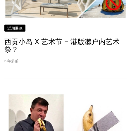
近期展览
西贡小岛 X 艺术节 = 港版濑户内艺术
祭？
6 年多前