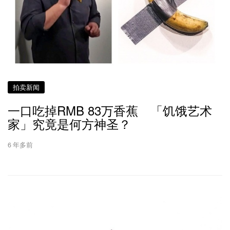
拍卖新闻
一口吃掉RMB 83万香蕉 「饥饿艺术
家」究竟是何方神圣？
6 年多前