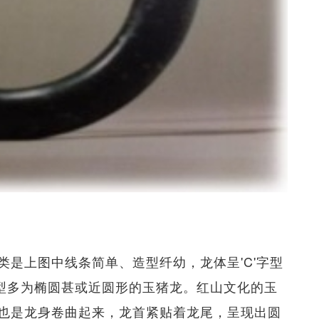
是上图中线条简单、造型纤幼，龙体呈'C'字型
型多为椭圆甚或近圆形的玉猪龙。红山文化的玉
也是龙身卷曲起来，龙首紧贴着龙尾，呈现出圆