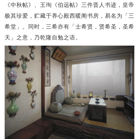
《中秋帖》、王珣《伯远帖》三件晋人书迹，皇帝
极其珍爱，贮藏于养心殿西暖阁书房，易名为「三
希堂」。同时，三希亦有「士希贤，贤希圣，圣希
天」之意，乃乾隆自勉之语。