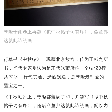
乾隆于此卷上再题《拟中秋帖子词有序》，命董邦
达就此诗绘画
行草书《中秋帖》，现藏北京故宫，传为王献之所
书，当代专家则认为是宋代米芾所临。全帖仅3行
共22字，行气贯通、潇洒飘逸，是乾隆最钟爱的
墨宝之一。
《中秋帖》上，乾隆都盖满了印，并题写《拟中秋
帖子词有序》，随后命董邦达就此诗绘画，配以内