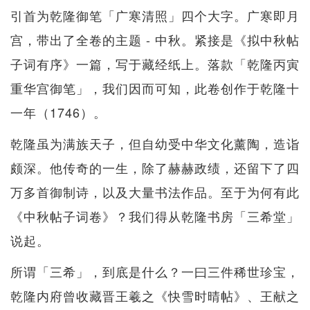
引首为乾隆御笔「广寒清照」四个大字。广寒即月
宫，带出了全卷的主题 - 中秋。紧接是《拟中秋帖
子词有序》一篇，写于藏经纸上。落款「乾隆丙寅
重华宫御笔」，我们因而可知，此卷创作于乾隆十
一年（1746）。
乾隆虽为满族天子，但自幼受中华文化薰陶，造诣
颇深。他传奇的一生，除了赫赫政绩，还留下了四
万多首御制诗，以及大量书法作品。至于为何有此
《中秋帖子词卷》？我们得从乾隆书房「三希堂」
说起。
所谓「三希」，到底是什么？一曰三件稀世珍宝，
乾隆内府曾收藏晋王羲之《快雪时晴帖》、王献之