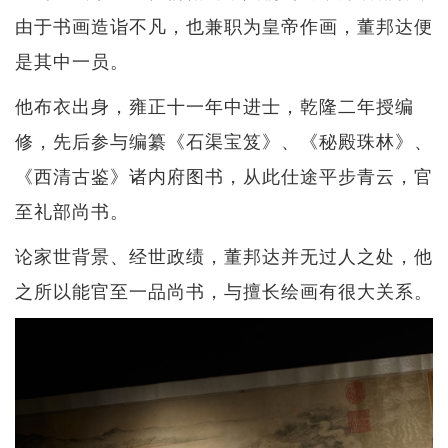
由于书画造诣不凡，也兼职为皇帝作画，董邦达便
是其中一员。
他布衣出身，雍正十一年中进士，乾隆二年授编
修，先后参与编纂《石渠宝笈》、《秘殿珠林》、
《西清古鉴》诸内府图书，从此仕途平步青云，官
至礼部尚书。
论家世背景、经世政绩，董邦达并无过人之处，他
之所以能官至一品尚书，与擅长绘画有很大关系。