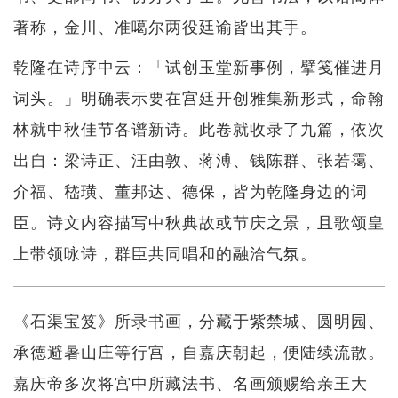
著称，金川、准噶尔两役廷谕皆出其手。
乾隆在诗序中云：「试创玉堂新事例，擘笺催进月
词头。」明确表示要在宫廷开创雅集新形式，命翰
林就中秋佳节各谱新诗。此卷就收录了九篇，依次
出自：梁诗正、汪由敦、蒋溥、钱陈群、张若霭、
介福、嵇璜、董邦达、德保，皆为乾隆身边的词
臣。诗文内容描写中秋典故或节庆之景，且歌颂皇
上带领咏诗，群臣共同唱和的融洽气氛。
《石渠宝笈》所录书画，分藏于紫禁城、圆明园、
承德避暑山庄等行宫，自嘉庆朝起，便陆续流散。
嘉庆帝多次将宫中所藏法书、名画颁赐给亲王大