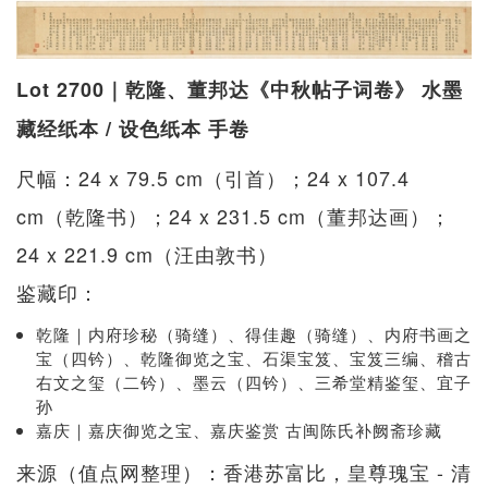
Lot 2700｜乾隆、董邦达《中秋帖子词卷》 水墨
藏经纸本 / 设色纸本 手卷
尺幅：24 x 79.5 cm（引首）；24 x 107.4
cm（乾隆书）；24 x 231.5 cm（董邦达画）；
24 x 221.9 cm（汪由敦书）
鉴藏印：
乾隆｜内府珍秘（骑缝）、得佳趣（骑缝）、内府书画之
宝（四钤）、乾隆御览之宝、石渠宝笈、宝笈三编、稽古
右文之玺（二钤）、墨云（四钤）、三希堂精鉴玺、宜子
孙
嘉庆｜嘉庆御览之宝、嘉庆鉴赏 古闽陈氏补阙斋珍藏
来源（值点网整理）：香港苏富比，皇尊瑰宝 - 清