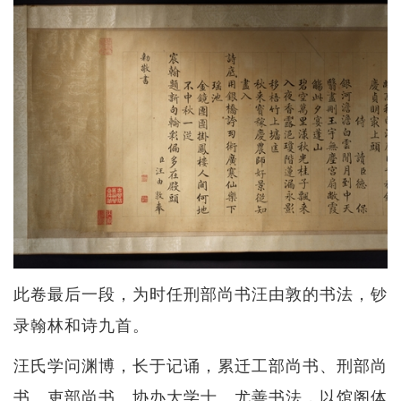
此卷最后一段，为时任刑部尚书汪由敦的书法，钞
录翰林和诗九首。
汪氏学问渊博，长于记诵，累迁工部尚书、刑部尚
书、吏部尚书、协办大学士。尤善书法，以馆阁体