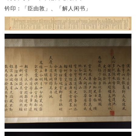
钤印：「臣由敦」、「解人闲书」