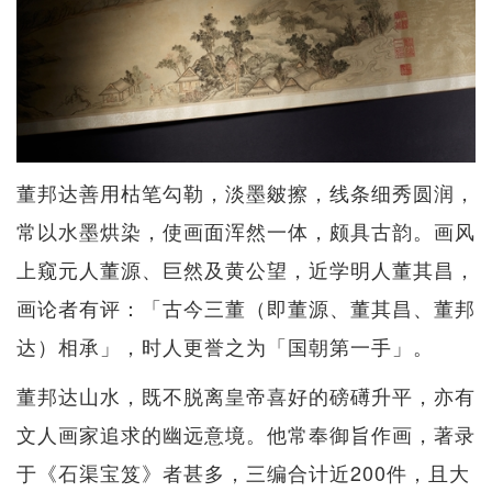
董邦达善用枯笔勾勒，淡墨皴擦，线条细秀圆润，
常以水墨烘染，使画面浑然一体，颇具古韵。画风
上窥元人董源、巨然及黄公望，近学明人董其昌，
画论者有评：「古今三董（即董源、董其昌、董邦
达）相承」，时人更誉之为「国朝第一手」。
董邦达山水，既不脱离皇帝喜好的磅礡升平，亦有
文人画家追求的幽远意境。他常奉御旨作画，著录
于《石渠宝笈》者甚多，三编合计近200件，且大