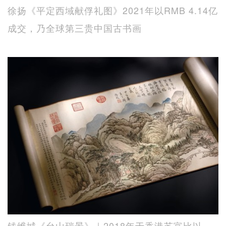
徐扬《平定西域献俘礼图》2021年以RMB 4.14亿
成交，乃全球第三贵中国古书画
钱维城《台山瑞景》｜2018年于香港苏富比以