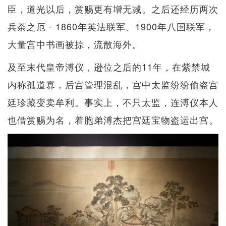
臣，道光以后，赏赐更有增无减。之后还经历两次
兵荼之厄 - 1860年英法联军、1900年八国联军，
大量宫中书画被掠，流散海外。
及至末代皇帝溥仪，逊位之后的11年，在紫禁城
内称孤道寡，后宫管理混乱，宫中太监纷纷偷盗宫
廷珍藏变卖牟利。事实上，不只太监，连溥仪本人
也借赏赐为名，着胞弟溥杰把宫廷宝物盗运出宫。