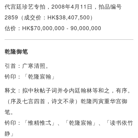
代宫廷珍艺专拍，2008年4月11日，拍品编号
2859（成交价：HK$38,407,500）
估价：HK$70,000,000 - 90,000,000
乾隆御笔
引首：广寒清照。
钤印：「乾隆宸翰」
释文：拟中秋帖子词并令内廷翰林等和之，有序。
（序及七言四首，诗文不录）乾隆丙寅重华宫御
笔。
钤印：「惟精惟弌」、「乾隆宸翰」、「读书依竹
静」