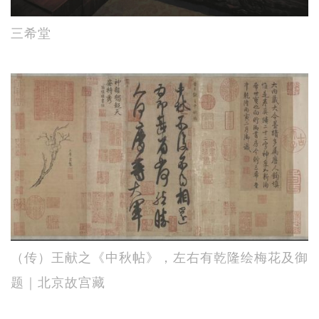
三希堂
（传）王献之《中秋帖》，左右有乾隆绘梅花及御
题｜北京故宫藏