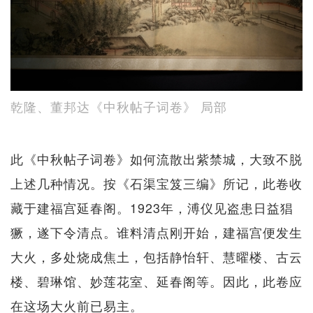
乾隆、董邦达《中秋帖子词卷》 局部
此《中秋帖子词卷》如何流散出紫禁城，大致不脱
上述几种情况。按《石渠宝笈三编》所记，此卷收
藏于建福宫延春阁。1923年，溥仪见盗患日益猖
獗，遂下令清点。谁料清点刚开始，建福宫便发生
大火，多处烧成焦土，包括静怡轩、慧曜楼、古云
楼、碧琳馆、妙莲花室、延春阁等。因此，此卷应
在这场大火前已易主。