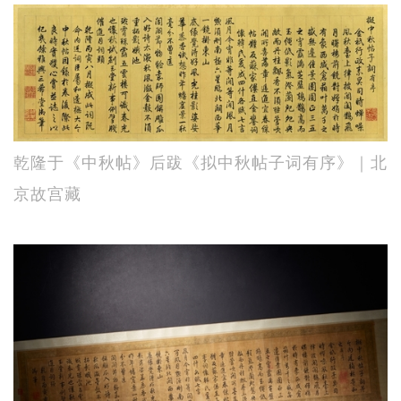
乾隆于《中秋帖》后跋《拟中秋帖子词有序》｜北
京故宫藏