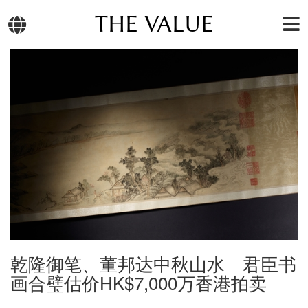
THE VALUE
乾隆御笔、董邦达中秋山水 君臣书
画合璧估价HK$7,000万香港拍卖