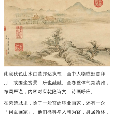
此段秋色山水由董邦达执笔，画中人物或翘首拜
月，或围坐赏景，乐也融融。全卷整体气氛清雅，
布局严谨，内容对应乾隆诗文，诗画呼应。
在紫禁城里，除了一般宫廷职业画家，还有一众
「词臣画家」。他们循科举入朝为官，身居翰林，