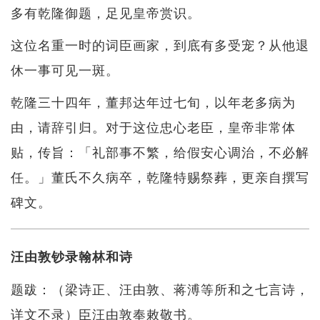
多有乾隆御题，足见皇帝赏识。
这位名重一时的词臣画家，到底有多受宠？从他退
休一事可见一斑。
乾隆三十四年，董邦达年过七旬，以年老多病为
由，请辞引归。对于这位忠心老臣，皇帝非常体
贴，传旨：「礼部事不繁，给假安心调治，不必解
任。」董氏不久病卒，乾隆特赐祭葬，更亲自撰写
碑文。
汪由敦钞录翰林和诗
题跋：（梁诗正、汪由敦、蒋溥等所和之七言诗，
详文不录）臣汪由敦奉敕敬书。