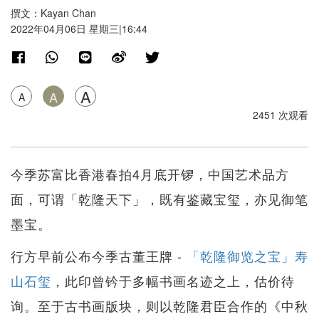
撰文：Kayan Chan
2022年04月06日 星期三|16:44
A
A
A
2451 次观看
今季苏富比香港春拍4月底开锣，中国艺术品方
面，可谓「乾隆天下」，既有鉴藏宝玺，亦见御笔
墨宝。
行方早前公布今季古董王牌 -
「乾隆御览之宝」寿
山石玺
，此印曾钤于多幅书画名迹之上，估价待
询。至于古书画版块，则以乾隆君臣合作的《中秋