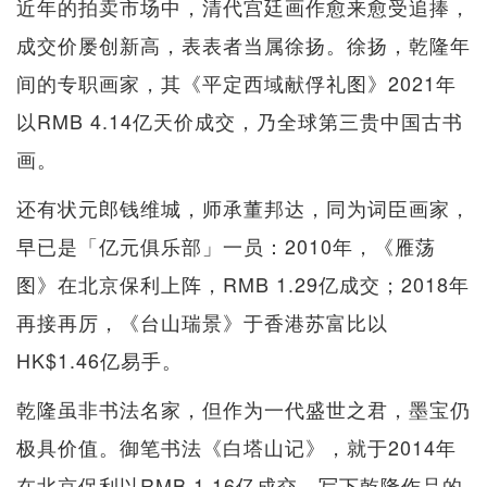
近年的拍卖市场中，清代宫廷画作愈来愈受追捧，
成交价屡创新高，表表者当属徐扬。徐扬，乾隆年
间的专职画家，其《平定西域献俘礼图》2021年
以RMB 4.14亿天价成交，乃全球第三贵中国古书
画。
还有状元郎钱维城，师承董邦达，同为词臣画家，
早已是「亿元俱乐部」一员：2010年，《雁荡
图》在北京保利上阵，RMB 1.29亿成交；2018年
再接再厉，《台山瑞景》于香港苏富比以
HK$1.46亿易手。
乾隆虽非书法名家，但作为一代盛世之君，墨宝仍
极具价值。御笔书法《白塔山记》，就于2014年
在北京保利以RMB 1.16亿成交，写下乾隆作品的