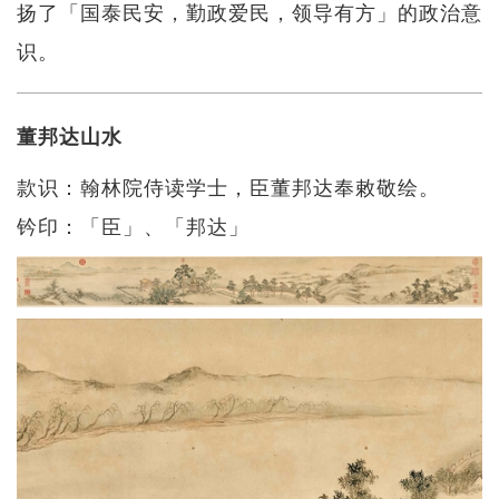
扬了「国泰民安，勤政爱民，领导有方」的政治意
识。
董邦达山水
款识：翰林院侍读学士，臣董邦达奉敕敬绘。
钤印：「臣」、「邦达」