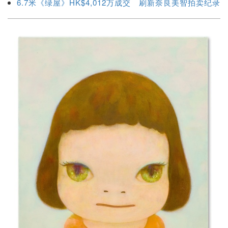
6.7米《绿屋》HK$4,012万成交 刷新奈良美智拍卖纪录