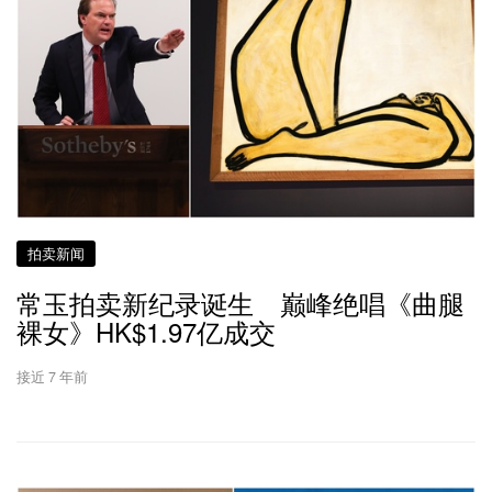
拍卖新闻
常玉拍卖新纪录诞生 巅峰绝唱《曲腿
裸女》HK$1.97亿成交
接近 7 年前